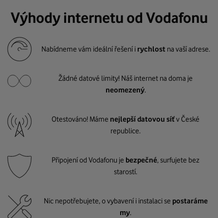
Výhody internetu od Vodafonu
Nabídneme vám ideální řešení i
rychlost
na vaší adrese.
Žádné datové limity! Náš internet na doma je
neomezený
.
Otestováno! Máme
nejlepší datovou síť
v České
republice.
Připojení od Vodafonu je
bezpečné
, surfujete bez
starostí.
Nic nepotřebujete, o vybavení i instalaci se
postaráme
my
.