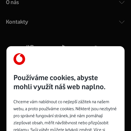
O nás
COMPAL CH7465VF
:
Výkonný bezdrátový modem s Wi-Fi standardem 802.11
ac a pokrytím ve dvou pásmech 2,4 i 5 GHz, který zajistí
Kontakty
silný signál pro celou domácnost. Kompaktní rozměry 21
x 16 x 4 cm, 4 Gigabitové LAN porty a rychlost až 500
Mb/s.
Více o COMPAL CH7465VF
Používáme cookies, abyste
mohli využít náš web naplno.
Chceme vám nabídnout co nejlepší zážitek na našem
Spojte se s Vodafonem
webu, a proto používáme cookies. Některé jsou nezbytné
pro správné fungování stránek, jiné nám pomáhají
Zyxel VMG8623-T50B
:
zlepšovat obsah, měřit návštěvnost nebo přizpůsobit
Rozměry modemu jsou 16 x 22 x 7,5 cm (včetně stojánku)
reklamu. Svůj výběr můžete kdykoli změnit. Více si