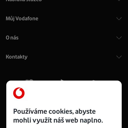
Můj Vodafone
O nás
COMPAL CH7465VF
:
Výkonný bezdrátový modem s Wi-Fi standardem 802.11
ac a pokrytím ve dvou pásmech 2,4 i 5 GHz, který zajistí
Kontakty
silný signál pro celou domácnost. Kompaktní rozměry 21
x 16 x 4 cm, 4 Gigabitové LAN porty a rychlost až 500
Mb/s.
Více o COMPAL CH7465VF
Používáme cookies, abyste
mohli využít náš web naplno.