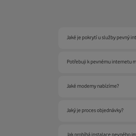
Jaké je pokrytí u služby pevný in
Pevný internet můžeme nabídn
Potřebuji k pevnému internetu
optické sítě. Díky tomu umíme na
Ano, potřebujete. Rádi vám ho 
Jaké modemy nabízíme?
Můžete samozřejmě využít i svůj
poradí naši proškolení prodejci 
Jaký je proces objednávky?
Krok jedna je určitě ověření možn
Jak probíhá instalace pevného in