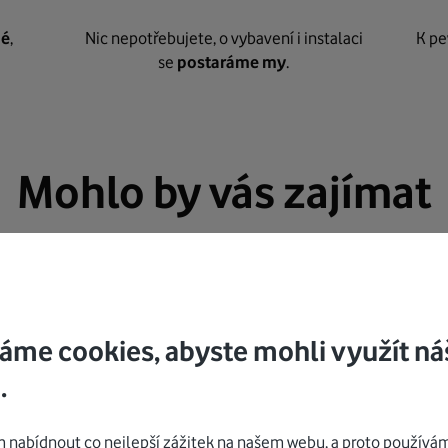
né
,
Nic nepotřebujete, o vybavení i instalaci
K pe
se
postaráme my
.
Mohlo by vás zajímat
áme cookies, abyste mohli využít ná
.
nabídnout co nejlepší zážitek na našem webu, a proto používám