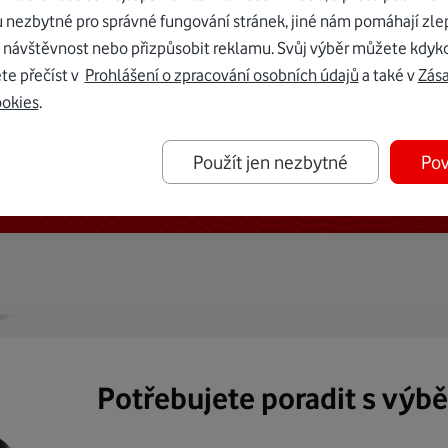
u nezbytné pro správné fungování stránek, jiné nám pomáhají zle
 návštěvnost nebo přizpůsobit reklamu. Svůj výběr můžete kdyko
te přečíst v
Prohlášení o zpracování osobních údajů
a také v
Zás
ookies
.
ternetu vám dáme Vodafone TV již
Použít jen nezbytné
Pov
50 Kč měsíčně
Potřebujete poradit s výb