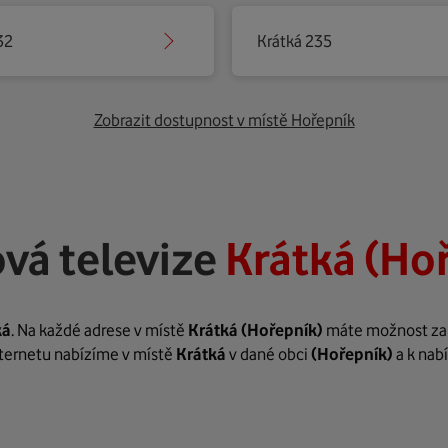
32
Krátká 235
Zobrazit dostupnost v místě Hořepník
vá televize
Krátká (Ho
ká
. Na každé adrese v místě
Krátká
(Hořepník)
máte možnost zaří
internetu nabízíme v místě
Krátká
v dané obci
(Hořepník)
a k nab