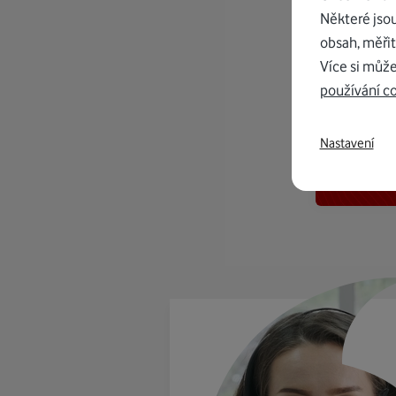
Některé jso
obsah, měřit
Více si může
používání c
K in
Nastavení
od 1