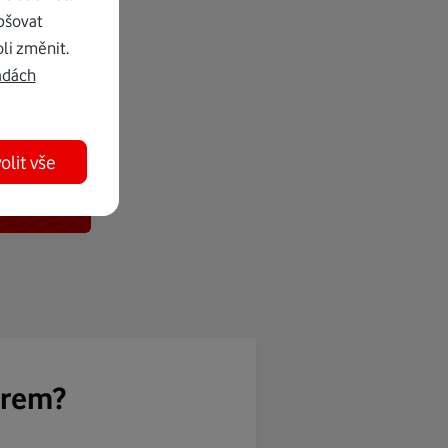
pšovat
li změnit.
adách
olit vše
ěrem?