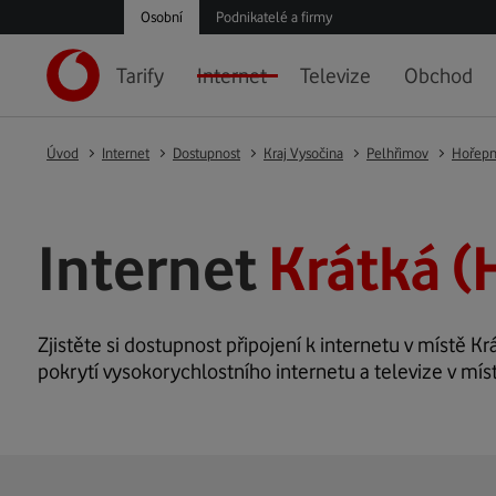
Osobní
Podnikatelé a firmy
Tarify
Internet
Televize
Obchod
Úvod
Internet
Dostupnost
Kraj Vysočina
Pelhřimov
Hořepn
Internet
Krátká (
Zjistěte si dostupnost připojení k internetu v místě Krá
pokrytí vysokorychlostního internetu a televize v mís