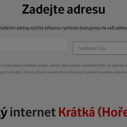
Zadejte adresu
Zadáním adresy zjistíte přesnou rychlost dostupnou na vaší adres
s individuální nabídkou služeb, udělte nám souhlas s kontaktem tím, že vyplníte s
pro tento účel. Více o ochraně soukromí a možnostech odvolání souhlasu nalezn
lý
internet
Krátká (Hoř