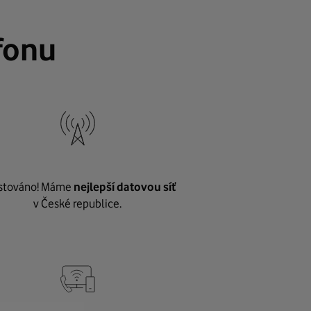
fonu
stováno! Máme
nejlepší datovou síť
v České republice.