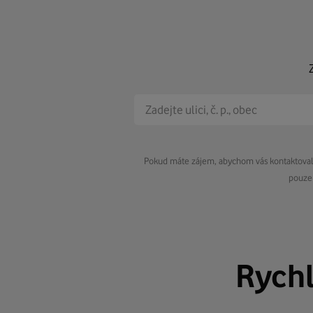
Pokud máte zájem, abychom vás kontaktovali 
pouze 
Rych