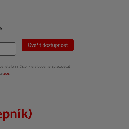
e
Ověřit dostupnost
vé telefonní číslo, které budeme zpracovávat
ete
zde
.
epník)