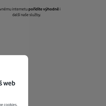
vnému internetu
pořídíte výhodně
i
další naše služby.
š web
e cookies.