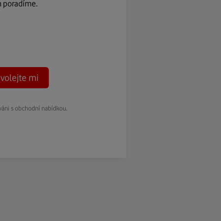
m poradíme.
volejte mi
váni s obchodní nabídkou.