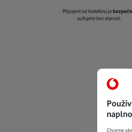
Připojení od Vodafonu je
bezpeč
surfujete bez starostí.
Použív
naplno
Chceme vám 