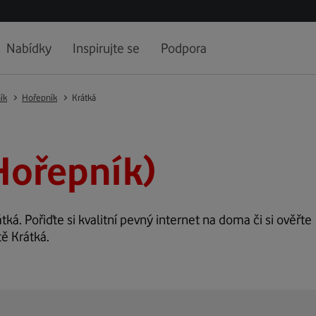
Nabídky
Inspirujte se
Podpora
ík
Hořepník
Krátká
Hořepník)
tká. Pořiďte si kvalitní pevný internet na doma či si ověřte
tě Krátká.