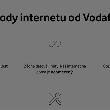
ody internetu od Voda
lost
Žádné datové limity! Náš internet na
Ote
doma je
neomezený
.