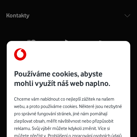
Výkonný bezdrátový modem s Wi-Fi standardem 802.11
ac a pokrytím ve dvou pásmech 2,4 i 5 GHz, který zajistí
Kontakty
silný signál pro celou domácnost. Kompaktní rozměry 21
x 16 x 4 cm, 4 Gigabitové LAN porty a rychlost až 500
Mb/s.
Více o COMPAL CH7465VF
Používáme cookies, abyste
mohli využít náš web naplno.
Chceme vám nabídnout co nejlepší zážitek na našem
Spojte se s Vodafonem
webu, a proto používáme cookies. Některé jsou nezbytné
pro správné fungování stránek, jiné nám pomáhají
Zyxel VMG8623-T50B
:
zlepšovat obsah, měřit návštěvnost nebo přizpůsobit
Rozměry modemu jsou 16 x 22 x 7,5 cm (včetně stojánku)
reklamu. Svůj výběr můžete kdykoli změnit. Více si
a nabízí 4 gigabitové LAN porty a bezdrátové připojení Wi-
můžete přečíst v
Prohlášení o zpracování osobních údajů