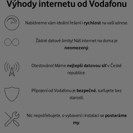
Výhody internetu od Vodafonu
Nabídneme vám ideální řešení i
rychlost
na vaší adrese.
Žádné datové limity! Náš internet na doma je
neomezený
.
Otestováno! Máme
nejlepší datovou síť
v České
republice.
Připojení od Vodafonu je
bezpečné
, surfujete bez
starostí.
Nic nepotřebujete, o vybavení i instalaci se
postaráme
my
.