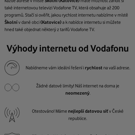
každé adrese v místě
Školní
(Katovice)
máte možnost zařídit si
také internetovou televizi Vodafone TV, která obsahuje až 200
programů. Stačí si ověřit, jakou rychlost internetu nabízíme v místě
Školní
v dané obci
(Katovice)
a k nabídce internetu si můžete
hned také objednat některý z tarifů Vodafone TV.
Výhody internetu od Vodafonu
Nabídneme vám ideální řešení i
rychlost
na vaší adrese.
Žádné datové limity! Náš internet na doma je
neomezený
.
Otestováno! Máme
nejlepší datovou síť
v České
republice.