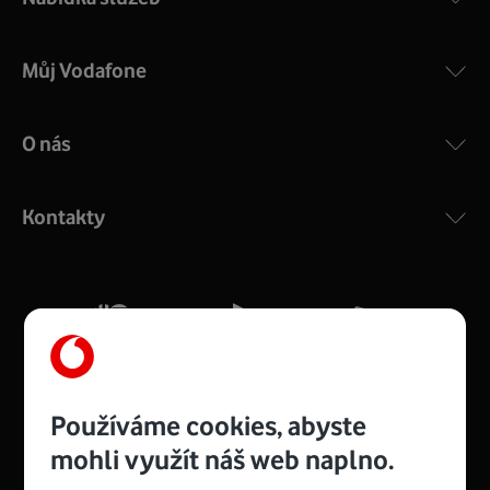
Můj Vodafone
O nás
COMPAL CH7465VF
:
Výkonný bezdrátový modem s Wi-Fi standardem 802.11
ac a pokrytím ve dvou pásmech 2,4 i 5 GHz, který zajistí
Kontakty
silný signál pro celou domácnost. Kompaktní rozměry 21
x 16 x 4 cm, 4 Gigabitové LAN porty a rychlost až 500
Mb/s.
Více o COMPAL CH7465VF
Používáme cookies, abyste
mohli využít náš web naplno.