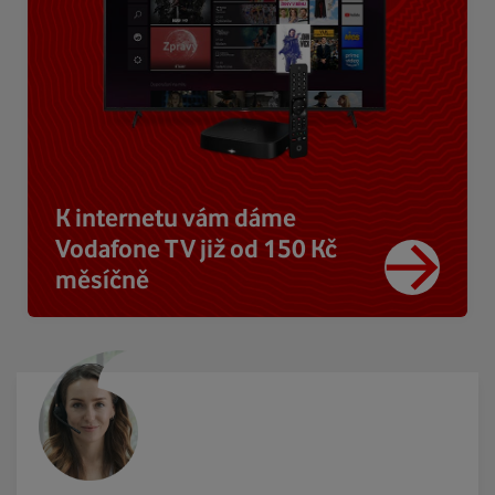
K internetu vám dáme
Vodafone TV již od 150 Kč
měsíčně