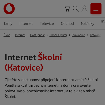
In
Tarify
Internet
Televize
Obchod
Nabídky
Úvod
Internet
Dostupnost
Jihočeský kraj
Strakonice
Katovice
Internet
Školní
(Katovice)
Zjistěte si dostupnost připojení k internetu v místě Školní.
Pořiďte si kvalitní pevný internet na doma či si ověřte
pokrytí vysokorychlostního internetu a televize v místě
Školní.