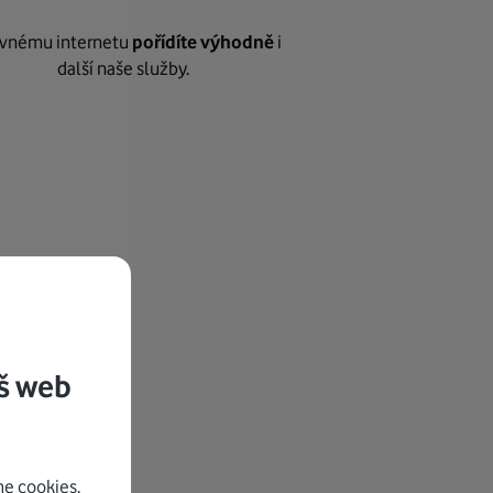
vnému internetu
pořídíte výhodně
i
další naše služby.
š web
e cookies.