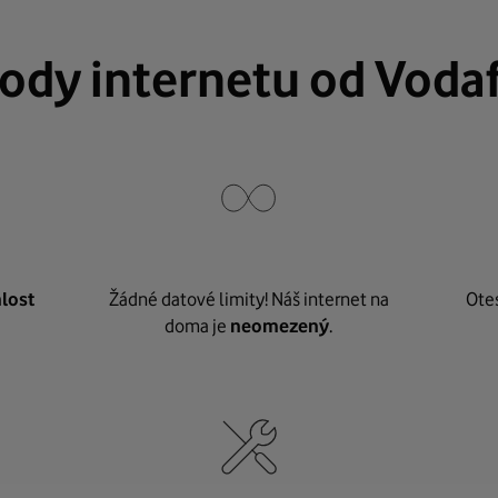
ody internetu od Voda
lost
Žádné datové limity! Náš internet na
Ote
doma je
neomezený
.