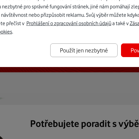
u nezbytné pro správné fungování stránek, jiné nám pomáhají zle
 návštěvnost nebo přizpůsobit reklamu. Svůj výběr můžete kdyko
te přečíst v
Prohlášení o zpracování osobních údajů
a také v
Zás
ookies
.
ternetu vám dáme Vodafone TV již
Použít jen nezbytné
Pov
50 Kč měsíčně
Potřebujete poradit s výb