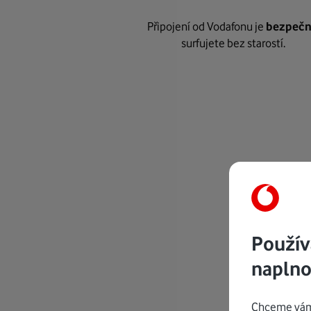
Připojení od Vodafonu je
bezpeč
surfujete bez starostí.
Použív
naplno
Chceme vám 