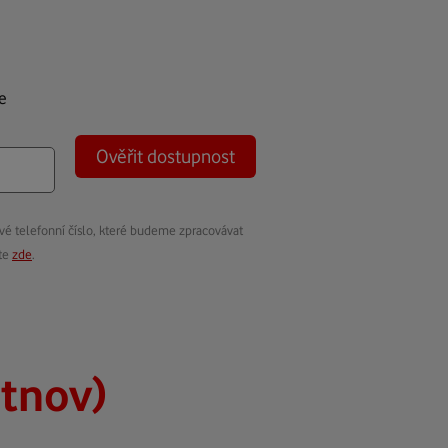
e
Ověřit dostupnost
vé telefonní číslo, které budeme zpracovávat
ete
zde
.
utnov)