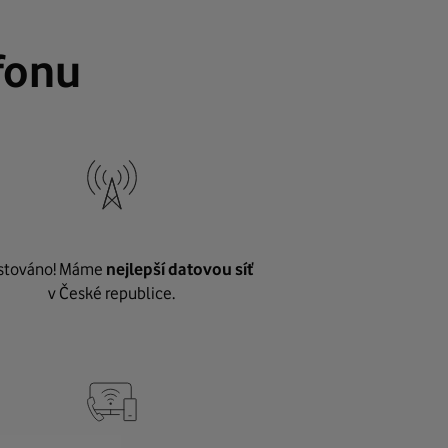
fonu
stováno! Máme
nejlepší datovou síť
v České republice.