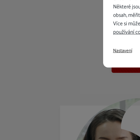
Některé jso
obsah, měřit
Více si může
používání c
K in
Nastavení
od 1