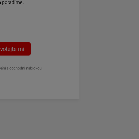
m poradíme.
volejte mi
váni s obchodní nabídkou.