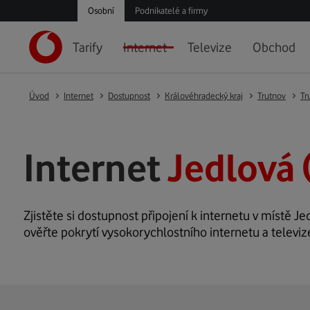
Osobní
Podnikatelé a firmy
Tarify
Internet
Televize
Obchod
Úvod
Internet
Dostupnost
Královéhradecký kraj
Trutnov
Tr
Internet
Jedlová 
Zjistěte si dostupnost připojení k internetu v místě Jed
ověřte pokrytí vysokorychlostního internetu a televiz