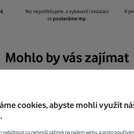
né
,
Nic nepotřebujete, o vybavení i instalaci
K pe
se
postaráme my
.
Mohlo by vás zajímat
áme cookies, abyste mohli využít ná
.
nabídnout co nejlepší zážitek na našem webu, a proto používám