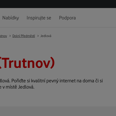
Nabídky
Inspirujte se
Podpora
utnov
Dolní Předměstí
Jedlová
(Trutnov)
lová. Pořiďte si kvalitní pevný internet na doma či si
e v místě Jedlová.