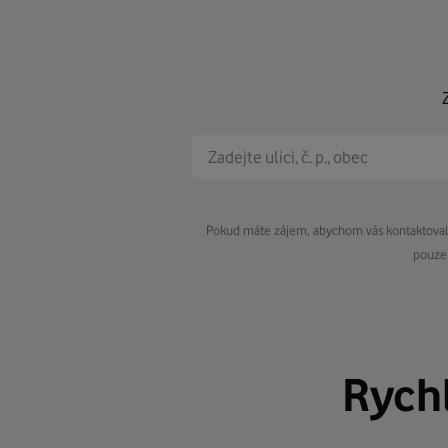
Pokud máte zájem, abychom vás kontaktovali 
pouze 
Rych