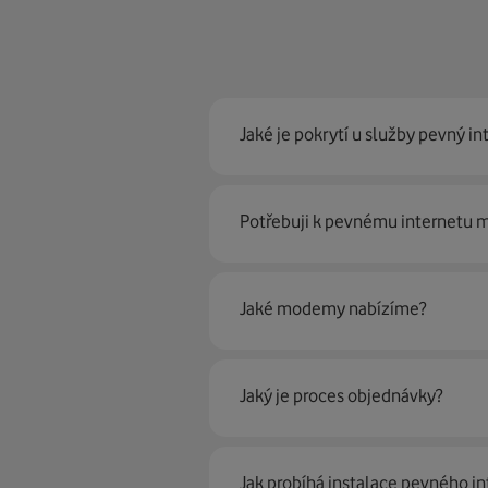
Jaké je pokrytí u služby pevný in
Pevný internet můžeme nabídn
Potřebuji k pevnému internetu
optické sítě. Díky tomu umíme na
Ano, potřebujete. Rádi vám ho 
Jaké modemy nabízíme?
Můžete samozřejmě využít i svůj
poradí naši proškolení prodejci 
Jaký je proces objednávky?
Krok jedna je určitě ověření možn
Jak probíhá instalace pevného in