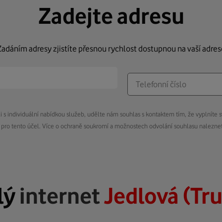
Zadejte adresu
Zadáním adresy zjistíte přesnou rychlost dostupnou na vaší adres
s individuální nabídkou služeb, udělte nám souhlas s kontaktem tím, že vyplníte s
pro tento účel. Více o ochraně soukromí a možnostech odvolání souhlasu nalezn
lý
internet
Jedlová (Tr