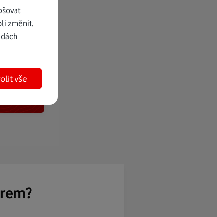
pšovat
li změnit.
adách
olit vše
ěrem?