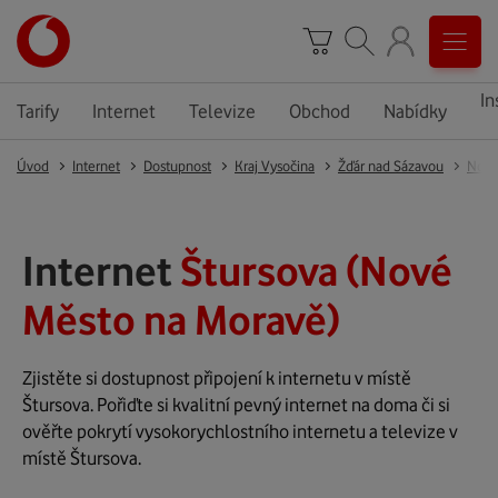
In
Tarify
Internet
Televize
Obchod
Nabídky
Úvod
Internet
Dostupnost
Kraj Vysočina
Žďár nad Sázavou
Nové
Internet
Štursova (Nové
Město na Moravě)
Zjistěte si dostupnost připojení k internetu v místě
Štursova. Pořiďte si kvalitní pevný internet na doma či si
ověřte pokrytí vysokorychlostního internetu a televize v
místě Štursova.