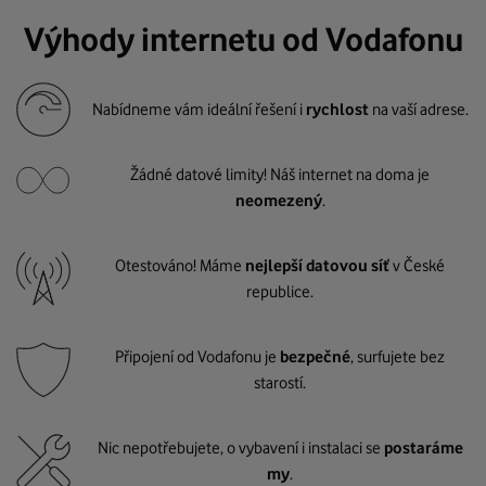
Výhody internetu od Vodafonu
Nabídneme vám ideální řešení i
rychlost
na vaší adrese.
Žádné datové limity! Náš internet na doma je
neomezený
.
Otestováno! Máme
nejlepší datovou síť
v České
republice.
Připojení od Vodafonu je
bezpečné
, surfujete bez
starostí.
Nic nepotřebujete, o vybavení i instalaci se
postaráme
my
.