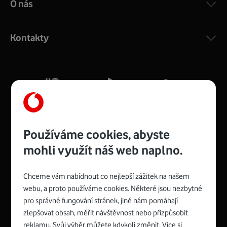
O nás
COMPAL CH7465VF
:
Výkonný bezdrátový modem s Wi-Fi standardem 802.11
ac a pokrytím ve dvou pásmech 2,4 i 5 GHz, který zajistí
Kontakty
silný signál pro celou domácnost. Kompaktní rozměry 21
x 16 x 4 cm, 4 Gigabitové LAN porty a rychlost až 500
Mb/s.
Více o COMPAL CH7465VF
Používáme cookies, abyste
mohli využít náš web naplno.
Chceme vám nabídnout co nejlepší zážitek na našem
Spojte se s Vodafonem
webu, a proto používáme cookies. Některé jsou nezbytné
pro správné fungování stránek, jiné nám pomáhají
Zyxel VMG8623-T50B
:
zlepšovat obsah, měřit návštěvnost nebo přizpůsobit
Rozměry modemu jsou 16 x 22 x 7,5 cm (včetně stojánku)
reklamu. Svůj výběr můžete kdykoli změnit. Více si