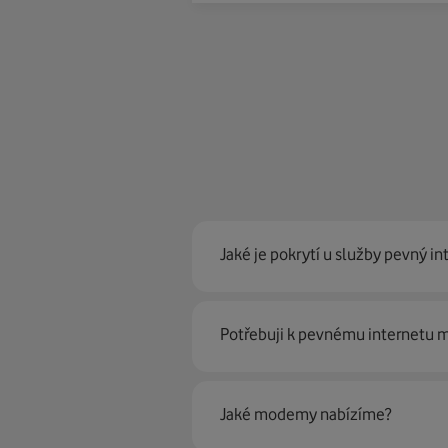
Jaké je pokrytí u služby pevný in
Pevný internet můžeme nabídn
Potřebuji k pevnému internetu
optické sítě. Díky tomu umíme na
Ano, potřebujete. Rádi vám ho 
Jaké modemy nabízíme?