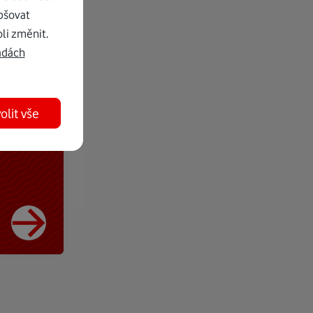
pšovat
li změnit.
adách
olit vše