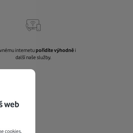
vnému internetu
pořídíte výhodně
i
další naše služby.
š web
e cookies.