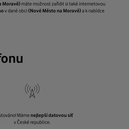
a Moravě)
máte možnost zařídit si také internetovou
ho
v dané obci
(Nové Město na Moravě)
a k nabídce
fonu
stováno! Máme
nejlepší datovou síť
v České republice.