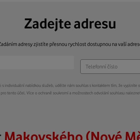
Zadejte adresu
Zadáním adresy zjistíte přesnou rychlost dostupnou na vaší adres
s individuální nabídkou služeb, udělte nám souhlas s kontaktem tím, že vyplníte s
pro tento účel. Více o ochraně soukromí a možnostech odvolání souhlasu nalezn
t
Makovského (Nové Mě