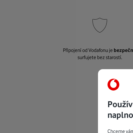
Připojení od Vodafonu je
bezpeč
surfujete bez starostí.
Použív
naplno
Chceme vám 