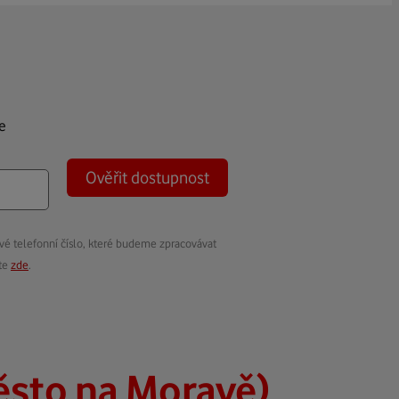
e
Ověřit dostupnost
vé telefonní číslo, které budeme zpracovávat
ete
zde
.
sto na Moravě)