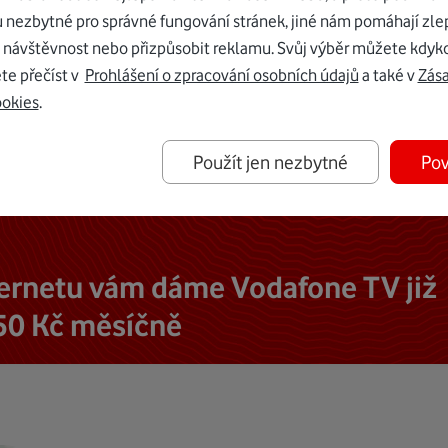
u nezbytné pro správné fungování stránek, jiné nám pomáhají zle
 návštěvnost nebo přizpůsobit reklamu. Svůj výběr můžete kdyko
te přečíst v
Prohlášení o zpracování osobních údajů
a také v
Zás
ookies
.
Použít jen nezbytné
Pov
ternetu vám dáme Vodafone TV již
50 Kč měsíčně