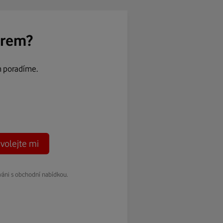
ěrem?
m poradíme.
volejte mi
váni s obchodní nabídkou.