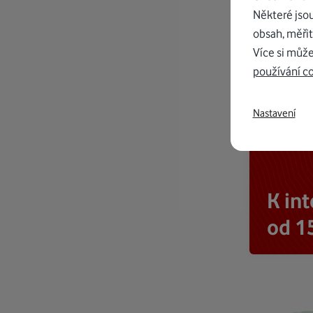
Některé jso
obsah, měřit
Více si může
používání c
Nastavení
K in
od 1