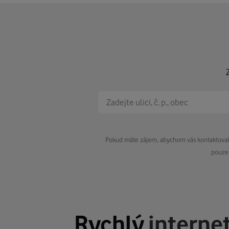
Pokud máte zájem, abychom vás kontaktovali 
pouze 
Rychlý
interne