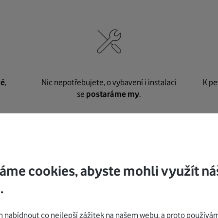
né
,
Nic nepotřebujete, o vybavení i instalaci
K pe
se
postaráme my
.
Mohlo by vás zajímat
áme cookies, abyste mohli využít ná
.
nabídnout co nejlepší zážitek na našem webu, a proto používám