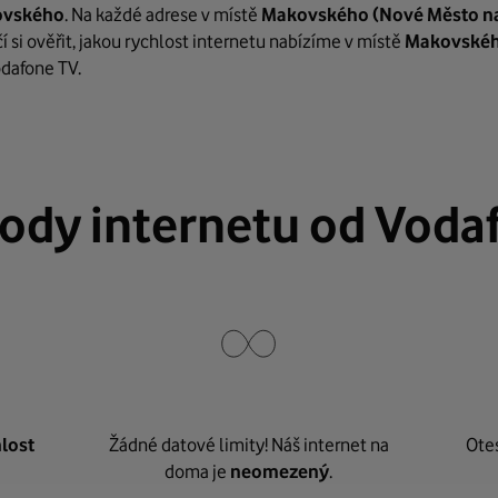
vského
. Na každé adrese v místě
Makovského
(Nové Město n
 si ověřit, jakou rychlost internetu nabízíme v místě
Makovské
odafone TV.
ody internetu od Voda
lost
Žádné datové limity! Náš internet na
Ote
doma je
neomezený
.