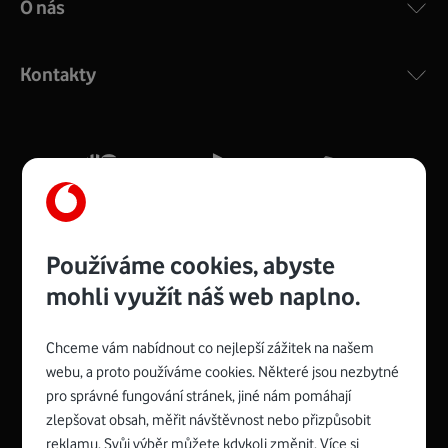
O nás
COMPAL CH7465VF
:
Výkonný bezdrátový modem s Wi-Fi standardem 802.11
ac a pokrytím ve dvou pásmech 2,4 i 5 GHz, který zajistí
Kontakty
silný signál pro celou domácnost. Kompaktní rozměry 21
x 16 x 4 cm, 4 Gigabitové LAN porty a rychlost až 500
Mb/s.
Více o COMPAL CH7465VF
Používáme cookies, abyste
mohli využít náš web naplno.
Chceme vám nabídnout co nejlepší zážitek na našem
Spojte se s Vodafonem
webu, a proto používáme cookies. Některé jsou nezbytné
pro správné fungování stránek, jiné nám pomáhají
Zyxel VMG8623-T50B
:
zlepšovat obsah, měřit návštěvnost nebo přizpůsobit
Rozměry modemu jsou 16 x 22 x 7,5 cm (včetně stojánku)
reklamu. Svůj výběr můžete kdykoli změnit. Více si