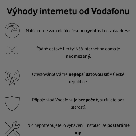
Výhody internetu od Vodafonu
Nabídneme vám ideální řešení i
rychlost
na vaší adrese.
Žádné datové limity! Náš internet na doma je
neomezený
.
Otestováno! Máme
nejlepší datovou síť
v České
republice.
Připojení od Vodafonu je
bezpečné
, surfujete bez
starostí.
Nic nepotřebujete, o vybavení i instalaci se
postaráme
my
.