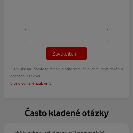
Zavolejte mi
Kliknutím na „Zavolejte mi“ souhlasíte s tím, že budete kontaktováni s
obchodní nabídkou.
Více o ochraně soukromí.
Často kladené otázky
Jaké je pokrytí u služby pevný internet a jaké