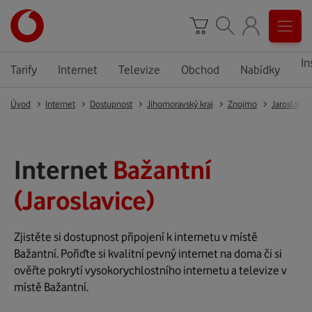
In
Tarify
Internet
Televize
Obchod
Nabídky
Úvod
Internet
Dostupnost
Jihomoravský kraj
Znojmo
Jaroslavic
Internet
Bažantní
(Jaroslavice)
Zjistěte si dostupnost připojení k internetu v místě
Bažantní. Pořiďte si kvalitní pevný internet na doma či si
ověřte pokrytí vysokorychlostního internetu a televize v
místě Bažantní.