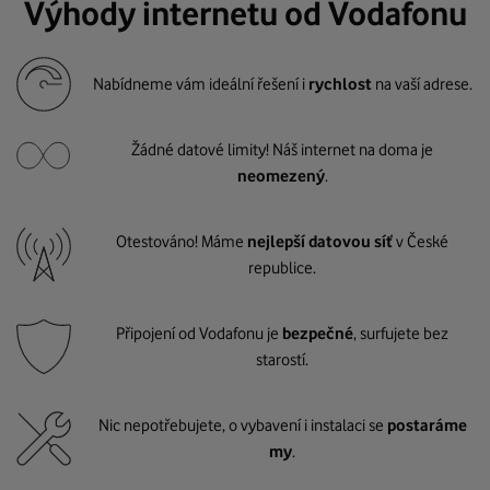
Výhody internetu od Vodafonu
Nabídneme vám ideální řešení i
rychlost
na vaší adrese.
Žádné datové limity! Náš internet na doma je
neomezený
.
Otestováno! Máme
nejlepší datovou síť
v České
republice.
Připojení od Vodafonu je
bezpečné
, surfujete bez
starostí.
Nic nepotřebujete, o vybavení i instalaci se
postaráme
my
.