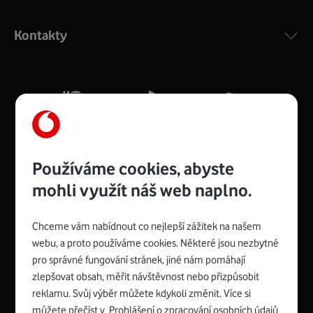
Výkonný bezdrátový modem s Wi-Fi standardem 802.11
ac a pokrytím ve dvou pásmech 2,4 i 5 GHz, který zajistí
Kontakty
silný signál pro celou domácnost. Kompaktní rozměry 21
x 16 x 4 cm, 4 Gigabitové LAN porty a rychlost až 500
Mb/s.
Více o COMPAL CH7465VF
Používáme cookies, abyste
mohli využít náš web naplno.
Chceme vám nabídnout co nejlepší zážitek na našem
Spojte se s Vodafonem
webu, a proto používáme cookies. Některé jsou nezbytné
pro správné fungování stránek, jiné nám pomáhají
Zyxel VMG8623-T50B
:
zlepšovat obsah, měřit návštěvnost nebo přizpůsobit
Rozměry modemu jsou 16 x 22 x 7,5 cm (včetně stojánku)
reklamu. Svůj výběr můžete kdykoli změnit. Více si
a nabízí 4 gigabitové LAN porty a bezdrátové připojení Wi-
můžete přečíst v
Prohlášení o zpracování osobních údajů