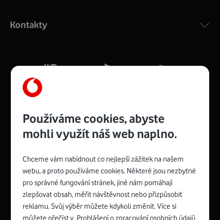
Výkonný bezdrátový modem s Wi-Fi standardem 802.11
ac a pokrytím ve dvou pásmech 2,4 i 5 GHz, který zajistí
Kontakty
silný signál pro celou domácnost. Kompaktní rozměry 21
x 16 x 4 cm, 4 Gigabitové LAN porty a rychlost až 500
Mb/s.
Více o COMPAL CH7465VF
Používáme cookies, abyste
mohli využít náš web naplno.
Chceme vám nabídnout co nejlepší zážitek na našem
Spojte se s Vodafonem
webu, a proto používáme cookies. Některé jsou nezbytné
pro správné fungování stránek, jiné nám pomáhají
Zyxel VMG8623-T50B
:
zlepšovat obsah, měřit návštěvnost nebo přizpůsobit
Rozměry modemu jsou 16 x 22 x 7,5 cm (včetně stojánku)
reklamu. Svůj výběr můžete kdykoli změnit. Více si
a nabízí 4 gigabitové LAN porty a bezdrátové připojení Wi-
můžete přečíst v
Prohlášení o zpracování osobních údajů