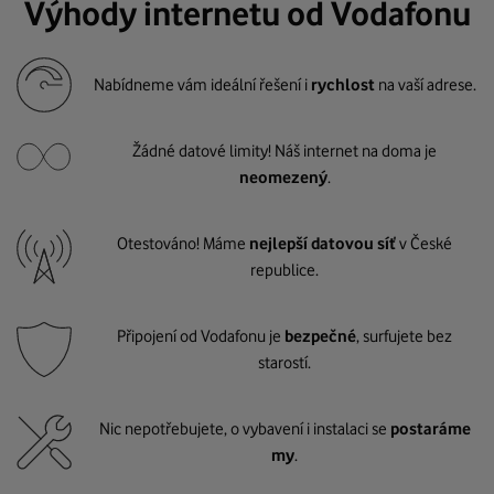
Výhody internetu od Vodafonu
Nabídneme vám ideální řešení i
rychlost
na vaší adrese.
Žádné datové limity! Náš internet na doma je
neomezený
.
Otestováno! Máme
nejlepší datovou síť
v České
republice.
Připojení od Vodafonu je
bezpečné
, surfujete bez
starostí.
Nic nepotřebujete, o vybavení i instalaci se
postaráme
my
.