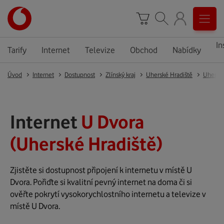
In
Tarify
Internet
Televize
Obchod
Nabídky
Úvod
Internet
Dostupnost
Zlínský kraj
Uherské Hradiště
Uherské
Internet
U Dvora
(Uherské Hradiště)
Zjistěte si dostupnost připojení k internetu v místě U
Dvora. Pořiďte si kvalitní pevný internet na doma či si
ověřte pokrytí vysokorychlostního internetu a televize v
místě U Dvora.