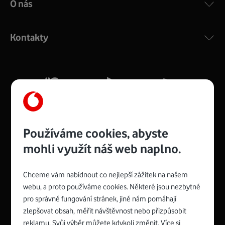
O nás
COMPAL CH7465VF
:
Výkonný bezdrátový modem s Wi-Fi standardem 802.11
ac a pokrytím ve dvou pásmech 2,4 i 5 GHz, který zajistí
Kontakty
silný signál pro celou domácnost. Kompaktní rozměry 21
x 16 x 4 cm, 4 Gigabitové LAN porty a rychlost až 500
Mb/s.
Více o COMPAL CH7465VF
Používáme cookies, abyste
mohli využít náš web naplno.
Chceme vám nabídnout co nejlepší zážitek na našem
Spojte se s Vodafonem
webu, a proto používáme cookies. Některé jsou nezbytné
pro správné fungování stránek, jiné nám pomáhají
Zyxel VMG8623-T50B
:
zlepšovat obsah, měřit návštěvnost nebo přizpůsobit
Rozměry modemu jsou 16 x 22 x 7,5 cm (včetně stojánku)
reklamu. Svůj výběr můžete kdykoli změnit. Více si