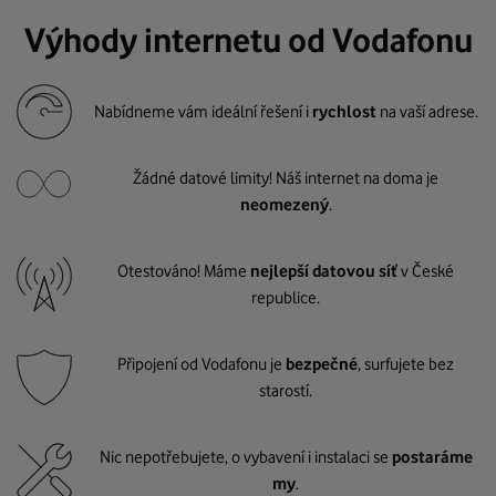
Výhody internetu od Vodafonu
Nabídneme vám ideální řešení i
rychlost
na vaší adrese.
Žádné datové limity! Náš internet na doma je
neomezený
.
Otestováno! Máme
nejlepší datovou síť
v České
republice.
Připojení od Vodafonu je
bezpečné
, surfujete bez
starostí.
Nic nepotřebujete, o vybavení i instalaci se
postaráme
my
.