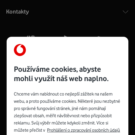
ac a pokrytím ve dvou pásmech 2,4 i 5 GHz, který zajistí
Kontakty
silný signál pro celou domácnost. Kompaktní rozměry 21
x 16 x 4 cm, 4 Gigabitové LAN porty a rychlost až 500
Mb/s.
Více o COMPAL CH7465VF
Používáme cookies, abyste
mohli využít náš web naplno.
Chceme vám nabídnout co nejlepší zážitek na našem
Spojte se s Vodafonem
webu, a proto používáme cookies. Některé jsou nezbytné
pro správné fungování stránek, jiné nám pomáhají
Zyxel VMG8623-T50B
:
zlepšovat obsah, měřit návštěvnost nebo přizpůsobit
Rozměry modemu jsou 16 x 22 x 7,5 cm (včetně stojánku)
reklamu. Svůj výběr můžete kdykoli změnit. Více si
a nabízí 4 gigabitové LAN porty a bezdrátové připojení Wi-
můžete přečíst v
Prohlášení o zpracování osobních údajů