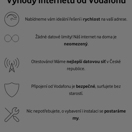
Výhody internetu od Vodafonu
Nabídneme vám ideální řešení i
rychlost
na vaší adrese.
Žádné datové limity! Náš internet na doma je
neomezený
.
Otestováno! Máme
nejlepší datovou síť
v České
republice.
Připojení od Vodafonu je
bezpečné
, surfujete bez
starostí.
Nic nepotřebujete, o vybavení i instalaci se
postaráme
my
.