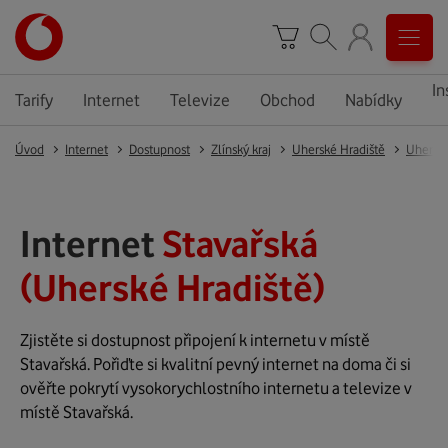
In
Tarify
Internet
Televize
Obchod
Nabídky
Úvod
Internet
Dostupnost
Zlínský kraj
Uherské Hradiště
Uherské
Internet
Stavařská
(Uherské Hradiště)
Zjistěte si dostupnost připojení k internetu v místě
Stavařská. Pořiďte si kvalitní pevný internet na doma či si
ověřte pokrytí vysokorychlostního internetu a televize v
místě Stavařská.