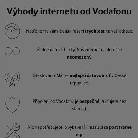
Výhody internetu od Vodafonu
Nabídneme vám ideální řešení i
rychlost
na vaší adrese.
Žádné datové limity! Náš internet na doma je
neomezený
.
Otestováno! Máme
nejlepší datovou síť
v České
republice.
Připojení od Vodafonu je
bezpečné
, surfujete bez
starostí.
Nic nepotřebujete, o vybavení i instalaci se
postaráme
my
.