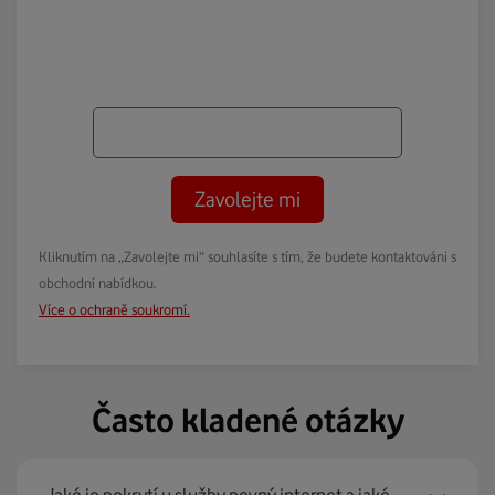
Zavolejte mi
Kliknutím na „Zavolejte mi“ souhlasíte s tím, že budete kontaktováni s
obchodní nabídkou.
Více o ochraně soukromí.
Často kladené otázky
Jaké je pokrytí u služby pevný internet a jaké