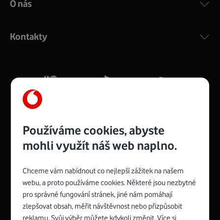
O nás
COMPAL CH7465VF
:
Výkonný bezdrátový modem s Wi-Fi standardem 802.11
ac a pokrytím ve dvou pásmech 2,4 i 5 GHz, který zajistí
Kontakty
silný signál pro celou domácnost. Kompaktní rozměry 21
x 16 x 4 cm, 4 Gigabitové LAN porty a rychlost až 500
Mb/s.
Více o COMPAL CH7465VF
Používáme cookies, abyste
mohli využít náš web naplno.
Chceme vám nabídnout co nejlepší zážitek na našem
Spojte se s Vodafonem
webu, a proto používáme cookies. Některé jsou nezbytné
pro správné fungování stránek, jiné nám pomáhají
Zyxel VMG8623-T50B
:
zlepšovat obsah, měřit návštěvnost nebo přizpůsobit
Rozměry modemu jsou 16 x 22 x 7,5 cm (včetně stojánku)
reklamu. Svůj výběr můžete kdykoli změnit. Více si