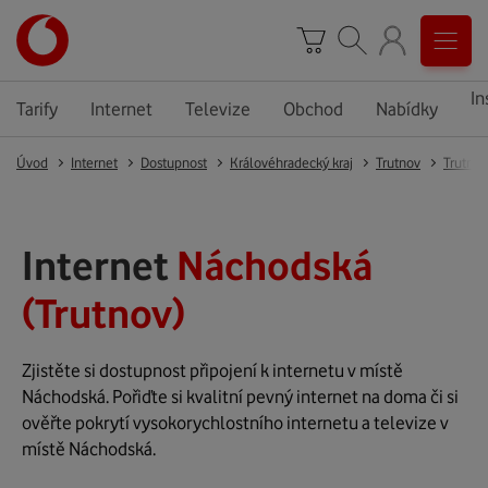
In
Tarify
Internet
Televize
Obchod
Nabídky
Úvod
Internet
Dostupnost
Královéhradecký kraj
Trutnov
Trutnov
Internet
Náchodská
(Trutnov)
Zjistěte si dostupnost připojení k internetu v místě
Náchodská. Pořiďte si kvalitní pevný internet na doma či si
ověřte pokrytí vysokorychlostního internetu a televize v
místě Náchodská.