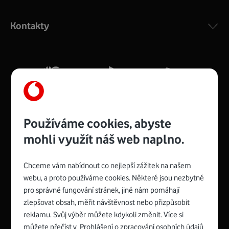
Výkonný bezdrátový modem s Wi-Fi standardem 802.11
ac a pokrytím ve dvou pásmech 2,4 i 5 GHz, který zajistí
Kontakty
silný signál pro celou domácnost. Kompaktní rozměry 21
x 16 x 4 cm, 4 Gigabitové LAN porty a rychlost až 500
Mb/s.
Více o COMPAL CH7465VF
Používáme cookies, abyste
mohli využít náš web naplno.
Chceme vám nabídnout co nejlepší zážitek na našem
Spojte se s Vodafonem
webu, a proto používáme cookies. Některé jsou nezbytné
pro správné fungování stránek, jiné nám pomáhají
Zyxel VMG8623-T50B
:
zlepšovat obsah, měřit návštěvnost nebo přizpůsobit
Rozměry modemu jsou 16 x 22 x 7,5 cm (včetně stojánku)
reklamu. Svůj výběr můžete kdykoli změnit. Více si
a nabízí 4 gigabitové LAN porty a bezdrátové připojení Wi-
můžete přečíst v
Prohlášení o zpracování osobních údajů