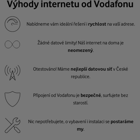
Výhody internetu od Vodafonu
Nabídneme vám ideální řešení i
rychlost
na vaší adrese.
Žádné datové limity! Náš internet na doma je
neomezený
.
Otestováno! Máme
nejlepší datovou síť
v České
republice.
Připojení od Vodafonu je
bezpečné
, surfujete bez
starostí.
Nic nepotřebujete, o vybavení i instalaci se
postaráme
my
.