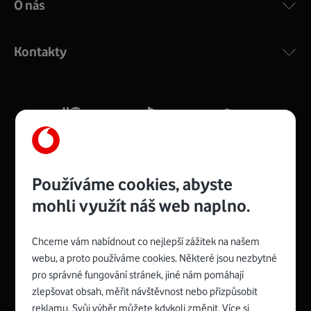
O nás
COMPAL CH7465VF
:
Výkonný bezdrátový modem s Wi-Fi standardem 802.11
ac a pokrytím ve dvou pásmech 2,4 i 5 GHz, který zajistí
Kontakty
silný signál pro celou domácnost. Kompaktní rozměry 21
x 16 x 4 cm, 4 Gigabitové LAN porty a rychlost až 500
Mb/s.
Více o COMPAL CH7465VF
Používáme cookies, abyste
mohli využít náš web naplno.
Chceme vám nabídnout co nejlepší zážitek na našem
Spojte se s Vodafonem
webu, a proto používáme cookies. Některé jsou nezbytné
pro správné fungování stránek, jiné nám pomáhají
Zyxel VMG8623-T50B
:
zlepšovat obsah, měřit návštěvnost nebo přizpůsobit
Rozměry modemu jsou 16 x 22 x 7,5 cm (včetně stojánku)
reklamu. Svůj výběr můžete kdykoli změnit. Více si