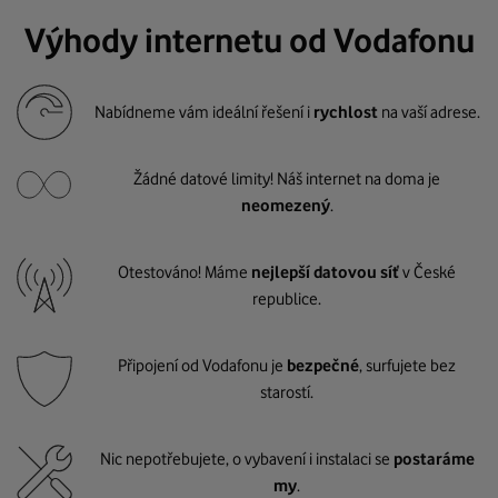
Výhody internetu od Vodafonu
Nabídneme vám ideální řešení i
rychlost
na vaší adrese.
Žádné datové limity! Náš internet na doma je
neomezený
.
Otestováno! Máme
nejlepší datovou síť
v České
republice.
Připojení od Vodafonu je
bezpečné
, surfujete bez
starostí.
Nic nepotřebujete, o vybavení i instalaci se
postaráme
my
.