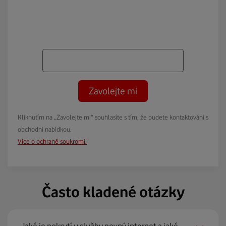
Zavolejte mi
Kliknutím na „Zavolejte mi“ souhlasíte s tím, že budete kontaktováni s
obchodní nabídkou.
Více o ochraně soukromí.
Často kladené otázky
Jaké je pokrytí u služby pevný internet a jaké