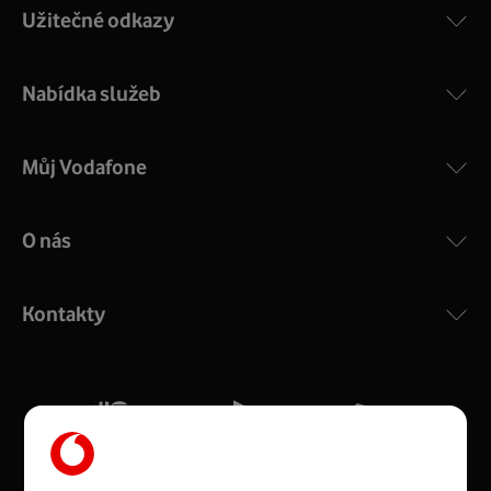
Užitečné odkazy
silný signál pro celou domácnost. Kompaktní rozměry 21
x 16 x 4 cm, 4 Gigabitové LAN porty a rychlost až 500
Mb/s.
Nabídka služeb
Více o COMPAL CH7465VF
Můj Vodafone
O nás
Zyxel VMG8623-T50B
:
Rozměry modemu jsou 16 x 22 x 7,5 cm (včetně stojánku)
Kontakty
a nabízí 4 gigabitové LAN porty a bezdrátové připojení Wi-
Fi ve verzích 802.11 b/g/n/ac pro frekvenci 2,4 GHz a
802.11 a/b/g/n/ac pro frekvenci 5 GHz s rychlostí až 866
Mb/s.
Více o Zyxel VMG8623-T50B