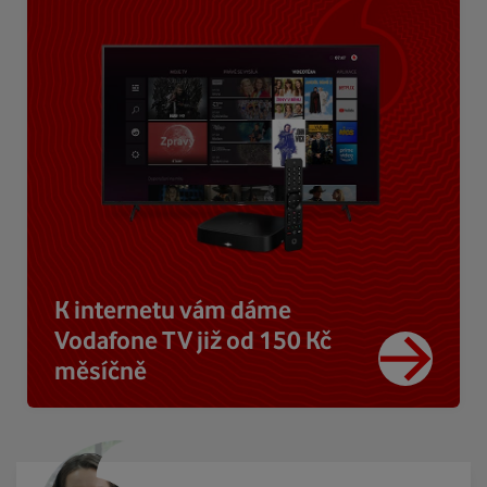
K internetu vám dáme
Vodafone TV již od 150 Kč
měsíčně