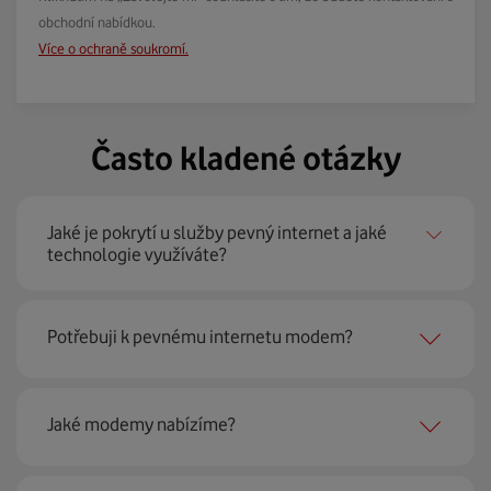
obchodní nabídkou.
Více o ochraně soukromí.
Často kladené otázky
Jaké je pokrytí u služby pevný internet a jaké
technologie využíváte?
Pevný internet můžeme nabídnout
99 % českých
Potřebuji k pevnému internetu modem?
domácností
prostřednictvím několika technologií jako
jsou 4G LTE, xDSL nebo optické sítě. Díky tomu umíme
najít nejoptimálnější řešení na vaší adrese.
Ano, potřebujete. Rádi vám ho poskytneme na splátky. U
Jaké modemy nabízíme?
modemu od Vodafonu navíc garantujeme plnou
technickou podporu.