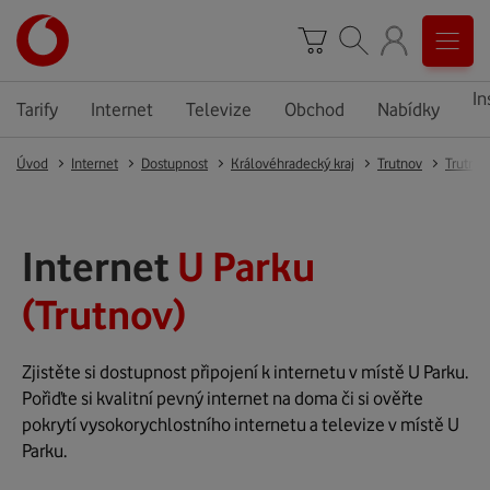
In
Tarify
Internet
Televize
Obchod
Nabídky
Úvod
Internet
Dostupnost
Královéhradecký kraj
Trutnov
Trutnov
Internet
U Parku
(Trutnov)
Zjistěte si dostupnost připojení k internetu v místě U Parku.
Pořiďte si kvalitní pevný internet na doma či si ověřte
pokrytí vysokorychlostního internetu a televize v místě U
Parku.