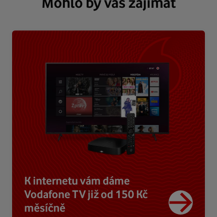
Mohlo by vás zajímat
K internetu vám dáme
Vodafone TV již od 150 Kč
měsíčně