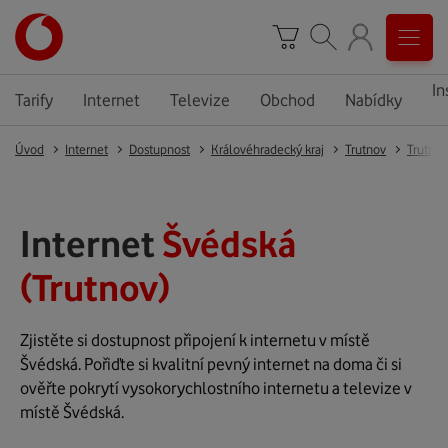
In
Tarify
Internet
Televize
Obchod
Nabídky
Úvod
Internet
Dostupnost
Královéhradecký kraj
Trutnov
Trutnov
Internet
Švédská
(Trutnov)
Zjistěte si dostupnost připojení k internetu v místě
Švédská. Pořiďte si kvalitní pevný internet na doma či si
ověřte pokrytí vysokorychlostního internetu a televize v
místě Švédská.