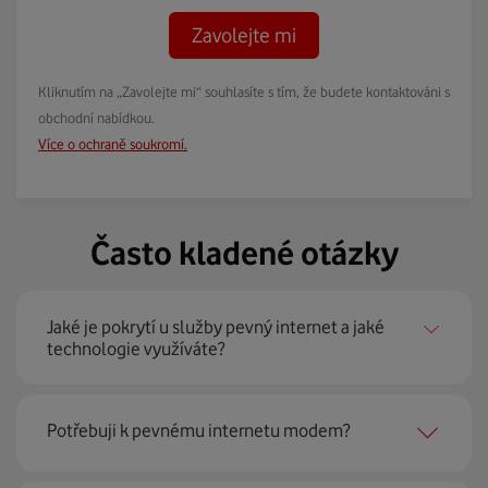
Zavolejte mi
Kliknutím na „Zavolejte mi“ souhlasíte s tím, že budete kontaktováni s
obchodní nabídkou.
Více o ochraně soukromí.
Často kladené otázky
Jaké je pokrytí u služby pevný internet a jaké
technologie využíváte?
Pevný internet můžeme nabídnout
99 % českých
Potřebuji k pevnému internetu modem?
domácností
prostřednictvím několika technologií jako
jsou 4G LTE, xDSL nebo optické sítě. Díky tomu umíme