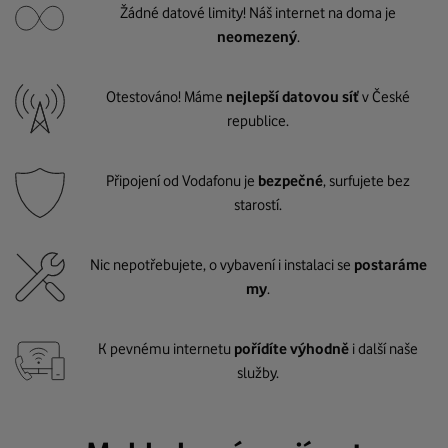
Žádné datové limity! Náš internet na doma je
neomezený
.
Otestováno! Máme
nejlepší datovou síť
v České
republice.
Připojení od Vodafonu je
bezpečné
, surfujete bez
starostí.
Nic nepotřebujete, o vybavení i instalaci se
postaráme
my
.
K pevnému internetu
pořídíte výhodně
i další naše
služby.