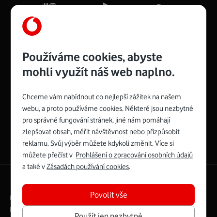
Více o COMPAL CH7465VF
Používáme cookies, abyste
mohli využít náš web naplno.
Chceme vám nabídnout co nejlepší zážitek na našem
Spojte se s Vodafonem
webu, a proto používáme cookies. Některé jsou nezbytné
pro správné fungování stránek, jiné nám pomáhají
Zyxel VMG8623-T50B
:
zlepšovat obsah, měřit návštěvnost nebo přizpůsobit
Rozměry modemu jsou 16 x 22 x 7,5 cm (včetně stojánku)
reklamu. Svůj výběr můžete kdykoli změnit. Více si
a nabízí 4 gigabitové LAN porty a bezdrátové připojení Wi-
můžete přečíst v
Prohlášení o zpracování osobních údajů
Fi ve verzích 802.11 b/g/n/ac pro frekvenci 2,4 GHz a
a také v
Zásadách používání cookies
.
802.11 a/b/g/n/ac pro frekvenci 5 GHz s rychlostí až 866
|
English
Mapa webu
Mb/s.
Povolit vše
Právní­ podmí­nky
Ochrana soukromí­
Více o Zyxel VMG8623-T50B
Digitální odpovědnost
Cookies
Dokumenty
Použít jen nezbytné