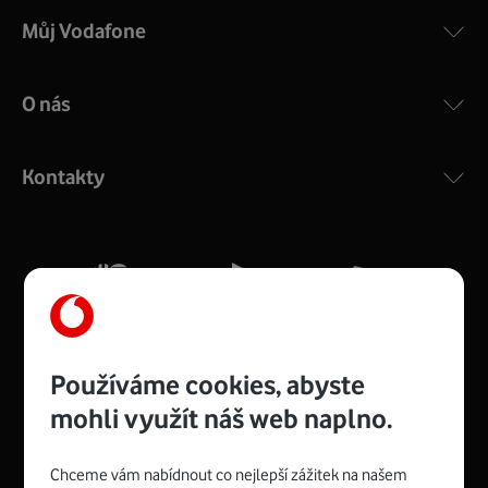
Můj Vodafone
O nás
COMPAL CH7465VF
:
Výkonný bezdrátový modem s Wi-Fi standardem 802.11
ac a pokrytím ve dvou pásmech 2,4 i 5 GHz, který zajistí
Kontakty
silný signál pro celou domácnost. Kompaktní rozměry 21
x 16 x 4 cm, 4 Gigabitové LAN porty a rychlost až 500
Mb/s.
Více o COMPAL CH7465VF
Používáme cookies, abyste
mohli využít náš web naplno.
Chceme vám nabídnout co nejlepší zážitek na našem