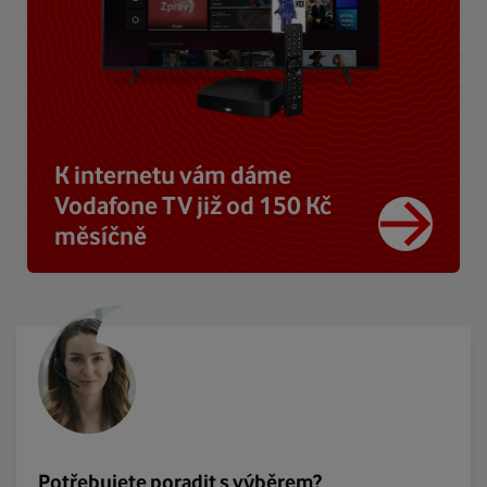
K internetu vám dáme
Vodafone TV již od 150 Kč
měsíčně
Potřebujete poradit s výběrem?