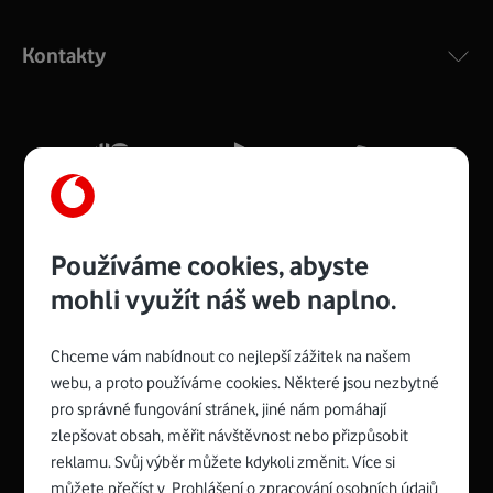
Výkonný bezdrátový modem s Wi-Fi standardem 802.11
ac a pokrytím ve dvou pásmech 2,4 i 5 GHz, který zajistí
Kontakty
silný signál pro celou domácnost. Kompaktní rozměry 21
x 16 x 4 cm, 4 Gigabitové LAN porty a rychlost až 500
Mb/s.
Více o COMPAL CH7465VF
Používáme cookies, abyste
mohli využít náš web naplno.
Chceme vám nabídnout co nejlepší zážitek na našem
Spojte se s Vodafonem
webu, a proto používáme cookies. Některé jsou nezbytné
pro správné fungování stránek, jiné nám pomáhají
Zyxel VMG8623-T50B
:
zlepšovat obsah, měřit návštěvnost nebo přizpůsobit
Rozměry modemu jsou 16 x 22 x 7,5 cm (včetně stojánku)
reklamu. Svůj výběr můžete kdykoli změnit. Více si
a nabízí 4 gigabitové LAN porty a bezdrátové připojení Wi-
můžete přečíst v
Prohlášení o zpracování osobních údajů