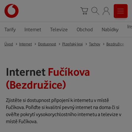
In
Tarify
Internet
Televize
Obchod
Nabídky
Úvod
Internet
Dostupnost
Plzeňský kraj
Tachov
Bezdružice
B
Internet
Fučíkova
(Bezdružice)
Zjistěte si dostupnost připojení k internetu v místě
Fučíkova. Pořiďte si kvalitní pevný internet na doma či si
ověřte pokrytí vysokorychlostního internetu a televize v
místě Fučíkova.