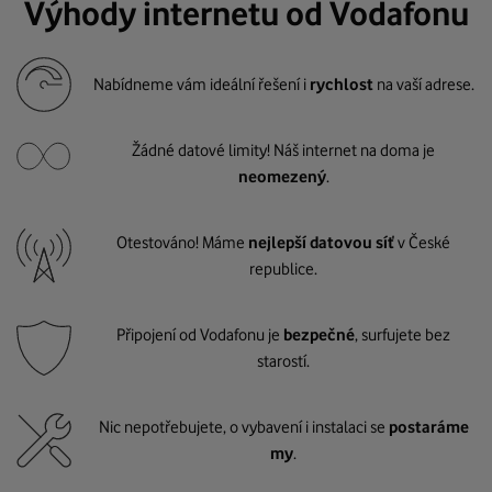
Výhody internetu od Vodafonu
Nabídneme vám ideální řešení i
rychlost
na vaší adrese.
Žádné datové limity! Náš internet na doma je
neomezený
.
Otestováno! Máme
nejlepší datovou síť
v České
republice.
Připojení od Vodafonu je
bezpečné
, surfujete bez
starostí.
Nic nepotřebujete, o vybavení i instalaci se
postaráme
my
.