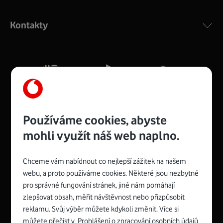
Výkonný bezdrátový modem s Wi-Fi standardem 802.11
ac a pokrytím ve dvou pásmech 2,4 i 5 GHz, který zajistí
Kontakty
silný signál pro celou domácnost. Kompaktní rozměry 21
x 16 x 4 cm, 4 Gigabitové LAN porty a rychlost až 500
Mb/s.
Více o COMPAL CH7465VF
Používáme cookies, abyste
mohli využít náš web naplno.
Chceme vám nabídnout co nejlepší zážitek na našem
Spojte se s Vodafonem
webu, a proto používáme cookies. Některé jsou nezbytné
pro správné fungování stránek, jiné nám pomáhají
Zyxel VMG8623-T50B
:
zlepšovat obsah, měřit návštěvnost nebo přizpůsobit
Rozměry modemu jsou 16 x 22 x 7,5 cm (včetně stojánku)
reklamu. Svůj výběr můžete kdykoli změnit. Více si
a nabízí 4 gigabitové LAN porty a bezdrátové připojení Wi-
můžete přečíst v
Prohlášení o zpracování osobních údajů