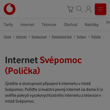
In
Tarify
Internet
Televize
Obchod
Nabídky
Úvod
Internet
Dostupnost
Pardubický kraj
Svitavy
Polička
Do
Internet
Svépomoc
(Polička)
Zjistěte si dostupnost připojení k internetu v místě
Svépomoc. Pořiďte si kvalitní pevný internet na doma či si
ověřte pokrytí vysokorychlostního internetu a televize v
místě Svépomoc.