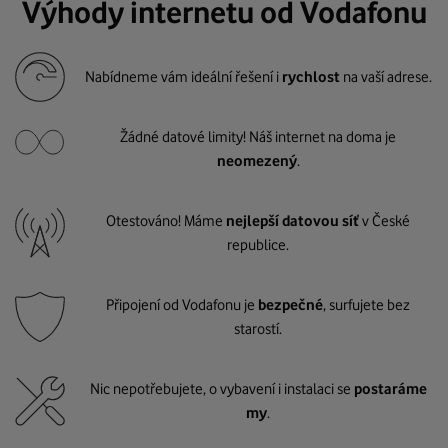
Výhody internetu od Vodafonu
Nabídneme vám ideální řešení i
rychlost
na vaší adrese.
Žádné datové limity! Náš internet na doma je
neomezený
.
Otestováno! Máme
nejlepší datovou síť
v České
republice.
Připojení od Vodafonu je
bezpečné
, surfujete bez
starostí.
Nic nepotřebujete, o vybavení i instalaci se
postaráme
my
.