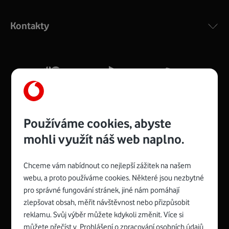
Výkonný bezdrátový modem s Wi-Fi standardem 802.11
ac a pokrytím ve dvou pásmech 2,4 i 5 GHz, který zajistí
Kontakty
silný signál pro celou domácnost. Kompaktní rozměry 21
x 16 x 4 cm, 4 Gigabitové LAN porty a rychlost až 500
Mb/s.
Více o COMPAL CH7465VF
Používáme cookies, abyste
mohli využít náš web naplno.
Chceme vám nabídnout co nejlepší zážitek na našem
Spojte se s Vodafonem
webu, a proto používáme cookies. Některé jsou nezbytné
pro správné fungování stránek, jiné nám pomáhají
Zyxel VMG8623-T50B
:
zlepšovat obsah, měřit návštěvnost nebo přizpůsobit
Rozměry modemu jsou 16 x 22 x 7,5 cm (včetně stojánku)
reklamu. Svůj výběr můžete kdykoli změnit. Více si
a nabízí 4 gigabitové LAN porty a bezdrátové připojení Wi-
můžete přečíst v
Prohlášení o zpracování osobních údajů