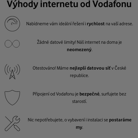
Výhody internetu od Vodafonu
Nabídneme vám ideální řešení i
rychlost
na vaší adrese.
Žádné datové limity! Náš internet na doma je
neomezený
.
Otestováno! Máme
nejlepší datovou síť
v České
republice.
Připojení od Vodafonu je
bezpečné
, surfujete bez
starostí.
Nic nepotřebujete, o vybavení i instalaci se
postaráme
my
.