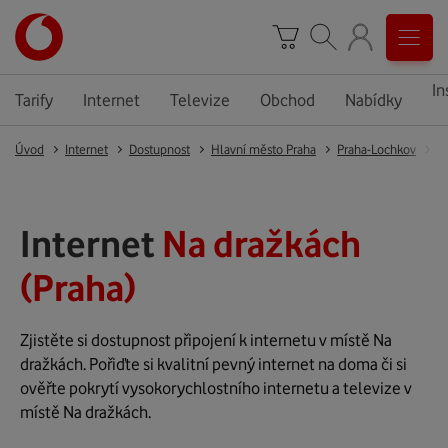
In
Tarify
Internet
Televize
Obchod
Nabídky
Úvod
Internet
Dostupnost
Hlavní město Praha
Praha-Lochkov
P
Internet
Na dražkách
(Praha)
Zjistěte si dostupnost připojení k internetu v místě Na
dražkách. Pořiďte si kvalitní pevný internet na doma či si
ověřte pokrytí vysokorychlostního internetu a televize v
místě Na dražkách.