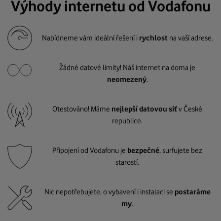
Výhody internetu od Vodafonu
Nabídneme vám ideální řešení i
rychlost
na vaší adrese.
Žádné datové limity! Náš internet na doma je
neomezený
.
Otestováno! Máme
nejlepší datovou síť
v České
republice.
Připojení od Vodafonu je
bezpečné
, surfujete bez
starostí.
Nic nepotřebujete, o vybavení i instalaci se
postaráme
my
.