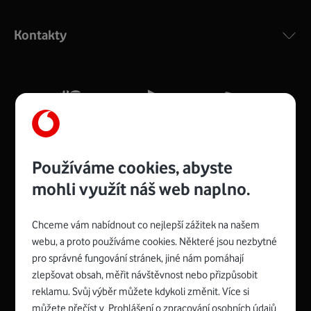
Výkonný bezdrátový modem s Wi-Fi standardem 802.11
ac a pokrytím ve dvou pásmech 2,4 i 5 GHz, který zajistí
Kontakty
silný signál pro celou domácnost. Kompaktní rozměry 21
x 16 x 4 cm, 4 Gigabitové LAN porty a rychlost až 500
Mb/s.
Více o COMPAL CH7465VF
Používáme cookies, abyste
mohli využít náš web naplno.
Chceme vám nabídnout co nejlepší zážitek na našem
Spojte se s Vodafonem
webu, a proto používáme cookies. Některé jsou nezbytné
pro správné fungování stránek, jiné nám pomáhají
Zyxel VMG8623-T50B
:
zlepšovat obsah, měřit návštěvnost nebo přizpůsobit
Rozměry modemu jsou 16 x 22 x 7,5 cm (včetně stojánku)
reklamu. Svůj výběr můžete kdykoli změnit. Více si
a nabízí 4 gigabitové LAN porty a bezdrátové připojení Wi-
můžete přečíst v
Prohlášení o zpracování osobních údajů