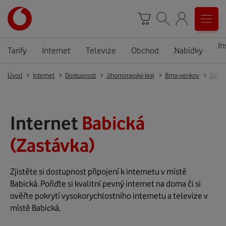
In
Tarify
Internet
Televize
Obchod
Nabídky
Úvod
Internet
Dostupnost
Jihomoravský kraj
Brno-venkov
Zastá
Internet
Babická
(Zastávka)
Zjistěte si dostupnost připojení k internetu v místě
Babická. Pořiďte si kvalitní pevný internet na doma či si
ověřte pokrytí vysokorychlostního internetu a televize v
místě Babická.