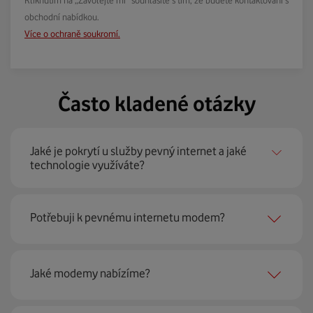
obchodní nabídkou.
Více o ochraně soukromí.
Často kladené otázky
Jaké je pokrytí u služby pevný internet a jaké
technologie využíváte?
Pevný internet můžeme nabídnout
99 % českých
Potřebuji k pevnému internetu modem?
domácností
prostřednictvím několika technologií jako
jsou 4G LTE, xDSL nebo optické sítě. Díky tomu umíme
najít nejoptimálnější řešení na vaší adrese.
Ano, potřebujete. Rádi vám ho poskytneme na splátky. U
Jaké modemy nabízíme?
modemu od Vodafonu navíc garantujeme plnou
technickou podporu.