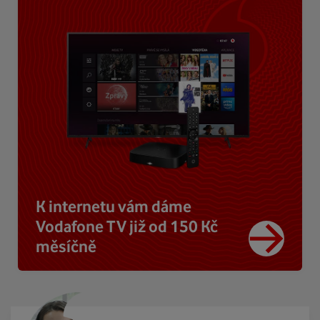
K internetu vám dáme
Vodafone TV již od 150 Kč
měsíčně