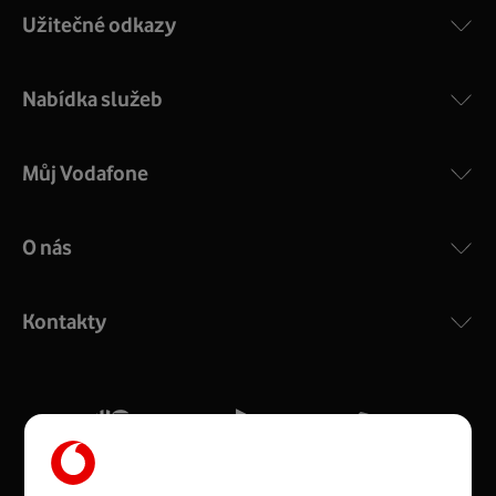
Užitečné odkazy
Nabídka služeb
Můj Vodafone
O nás
COMPAL CH7465VF
:
Výkonný bezdrátový modem s Wi-Fi standardem 802.11
ac a pokrytím ve dvou pásmech 2,4 i 5 GHz, který zajistí
Kontakty
silný signál pro celou domácnost. Kompaktní rozměry 21
x 16 x 4 cm, 4 Gigabitové LAN porty a rychlost až 500
Mb/s.
Více o COMPAL CH7465VF