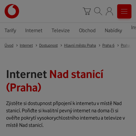
In
Tarify
Internet
Televize
Obchod
Nabídky
Úvod
Internet
Dostupnost
Hlavní město Praha
Praha 6
Praha 6
Internet
Nad stanicí
(Praha)
Zjistěte si dostupnost připojení k internetu v místě Nad
stanicí. Pořiďte si kvalitní pevný internet na doma či si
ověřte pokrytí vysokorychlostního internetu a televize v
místě Nad stanicí.