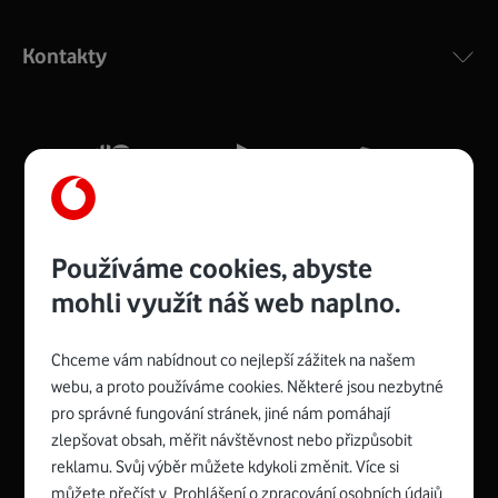
Výkonný bezdrátový modem s Wi-Fi standardem 802.11
ac a pokrytím ve dvou pásmech 2,4 i 5 GHz, který zajistí
Kontakty
silný signál pro celou domácnost. Kompaktní rozměry 21
x 16 x 4 cm, 4 Gigabitové LAN porty a rychlost až 500
Mb/s.
Více o COMPAL CH7465VF
Používáme cookies, abyste
mohli využít náš web naplno.
Chceme vám nabídnout co nejlepší zážitek na našem
Spojte se s Vodafonem
webu, a proto používáme cookies. Některé jsou nezbytné
pro správné fungování stránek, jiné nám pomáhají
Zyxel VMG8623-T50B
:
zlepšovat obsah, měřit návštěvnost nebo přizpůsobit
Rozměry modemu jsou 16 x 22 x 7,5 cm (včetně stojánku)
reklamu. Svůj výběr můžete kdykoli změnit. Více si
a nabízí 4 gigabitové LAN porty a bezdrátové připojení Wi-
můžete přečíst v
Prohlášení o zpracování osobních údajů