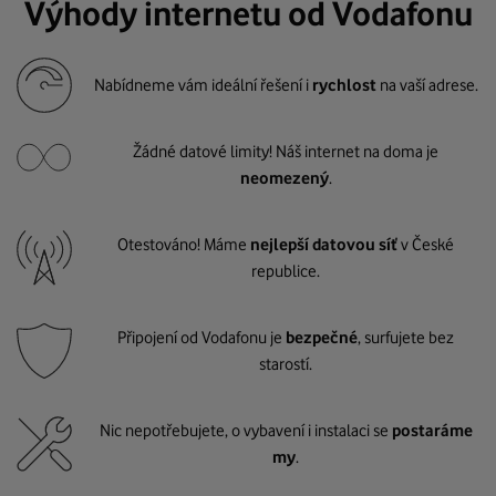
Výhody internetu od Vodafonu
Nabídneme vám ideální řešení i
rychlost
na vaší adrese.
Žádné datové limity! Náš internet na doma je
neomezený
.
Otestováno! Máme
nejlepší datovou síť
v České
republice.
Připojení od Vodafonu je
bezpečné
, surfujete bez
starostí.
Nic nepotřebujete, o vybavení i instalaci se
postaráme
my
.