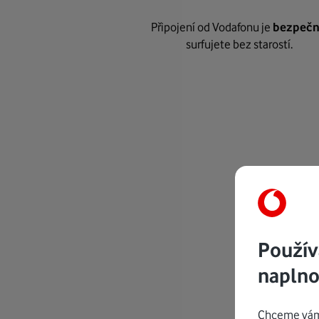
Připojení od Vodafonu je
bezpeč
surfujete bez starostí.
Použív
naplno
Chceme vám 