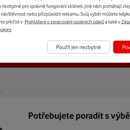
u nezbytné pro správné fungování stránek, jiné nám pomáhají zle
 návštěvnost nebo přizpůsobit reklamu. Svůj výběr můžete kdyko
te přečíst v
Prohlášení o zpracování osobních údajů
a také v
Zás
ookies
.
ternetu vám dáme Vodafone TV již
Použít jen nezbytné
Pov
50 Kč měsíčně
Potřebujete poradit s výb