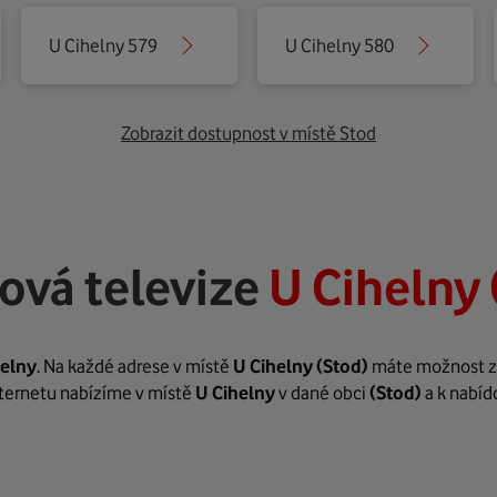
U Cihelny 579
U Cihelny 580
Zobrazit dostupnost v místě Stod
ová televize
U Cihelny 
helny
. Na každé adrese v místě
U Cihelny
(Stod)
máte možnost zař
internetu nabízíme v místě
U Cihelny
v dané obci
(Stod)
a k nabíd