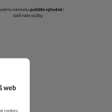
vnému internetu
pořídíte výhodně
i
další naše služby.
š web
e cookies.