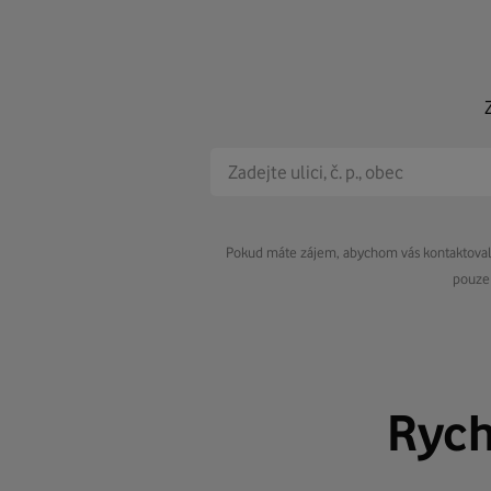
Pokud máte zájem, abychom vás kontaktovali 
pouze 
Ryc