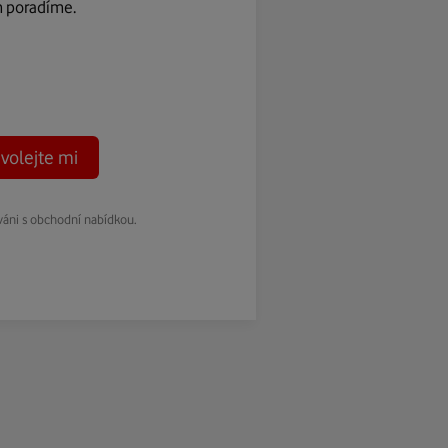
m poradíme.
volejte mi
váni s obchodní nabídkou.