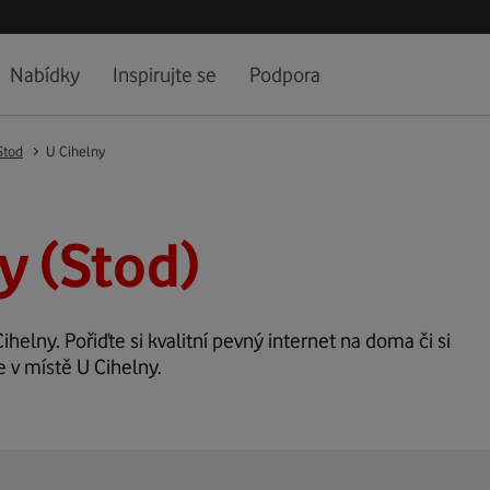
Nabídky
Inspirujte se
Podpora
Stod
U Cihelny
y (Stod)
ihelny. Pořiďte si kvalitní pevný internet na doma či si
e v místě U Cihelny.