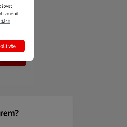
pšovat
li změnit.
adách
olit vše
ěrem?