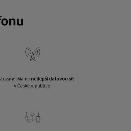
fonu
stováno! Máme
nejlepší datovou síť
v České republice.