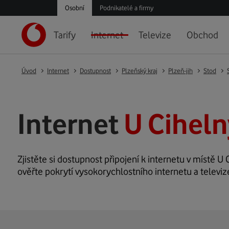
Osobní
Podnikatelé a firmy
Tarify
Internet
Televize
Obchod
Úvod
Internet
Dostupnost
Plzeňský kraj
Plzeň-jih
Stod
Internet
U Ciheln
Zjistěte si dostupnost připojení k internetu v místě U C
ověřte pokrytí vysokorychlostního internetu a televiz