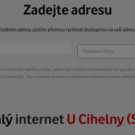
Zadejte adresu
Zadáním adresy zjistíte přesnou rychlost dostupnou na vaší adres
s individuální nabídkou služeb, udělte nám souhlas s kontaktem tím, že vyplníte s
pro tento účel. Více o ochraně soukromí a možnostech odvolání souhlasu nalezn
hlý
internet
U Cihelny (