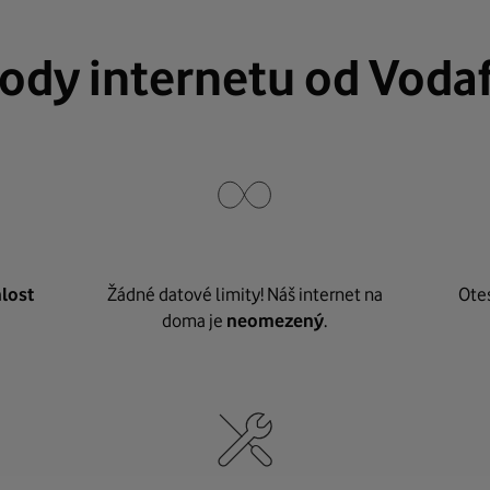
ody internetu od Voda
lost
Žádné datové limity! Náš internet na
Ote
doma je
neomezený
.