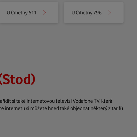
U Cihelny 611
U Cihelny 796
(Stod)
ídit si také internetovou televizi Vodafone TV, která
ce internetu si můžete hned také objednat některý z tarifů