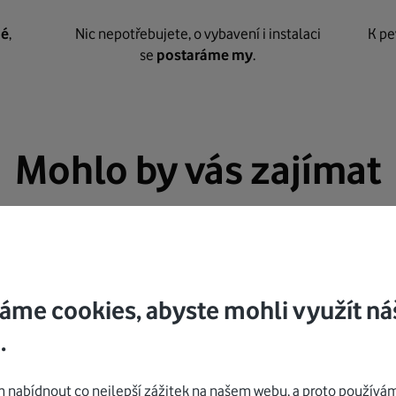
né
,
Nic nepotřebujete, o vybavení i instalaci
K pe
se
postaráme my
.
Mohlo by vás zajímat
áme cookies, abyste mohli využít ná
.
nabídnout co nejlepší zážitek na našem webu, a proto používám