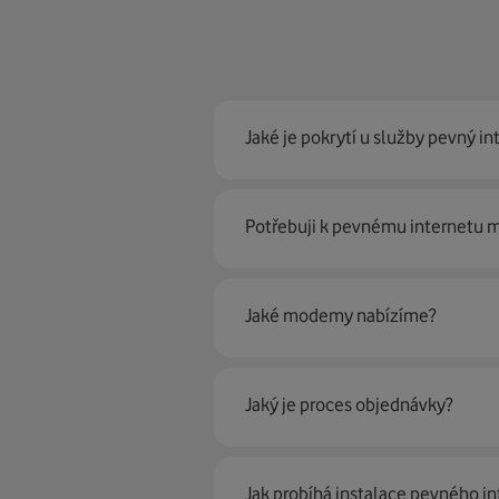
Jaké je pokrytí u služby pevný in
Pevný internet můžeme nabídn
Potřebuji k pevnému internetu
optické sítě. Díky tomu umíme na
Ano, potřebujete. Rádi vám ho 
Jaké modemy nabízíme?
Můžete samozřejmě využít i svůj
poradí naši proškolení prodejci 
Jaký je proces objednávky?
Krok jedna je určitě ověření možn
Jak probíhá instalace pevného in