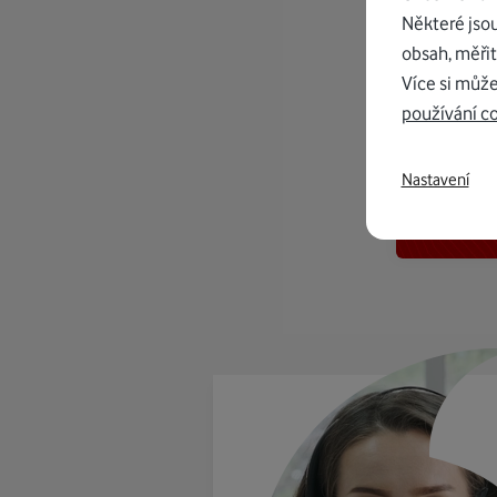
Některé jso
obsah, měřit
Více si může
používání c
K in
Nastavení
od 1