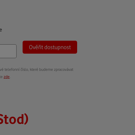
e
Ověřit dostupnost
vé telefonní číslo, které budeme zpracovávat
ete
zde
.
Stod)