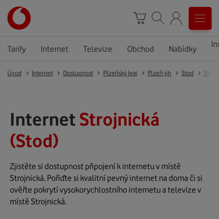
In
Tarify
Internet
Televize
Obchod
Nabídky
Úvod
Internet
Dostupnost
Plzeňský kraj
Plzeň-jih
Stod
Stod
Internet
Strojnická
(Stod)
Zjistěte si dostupnost připojení k internetu v místě
Strojnická. Pořiďte si kvalitní pevný internet na doma či si
ověřte pokrytí vysokorychlostního internetu a televize v
místě Strojnická.