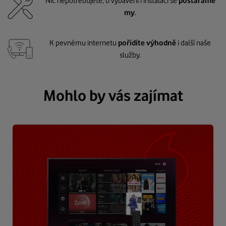
Nic nepotřebujete, o vybavení i instalaci se
postaráme
my
.
K pevnému internetu
pořídíte výhodně
i další naše
služby.
Mohlo by vás zajímat