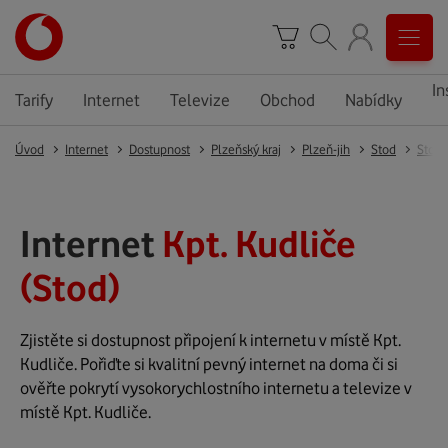
In
Tarify
Internet
Televize
Obchod
Nabídky
Úvod
Internet
Dostupnost
Plzeňský kraj
Plzeň-jih
Stod
Stod
Internet
Kpt. Kudliče
(Stod)
Zjistěte si dostupnost připojení k internetu v místě Kpt.
Kudliče. Pořiďte si kvalitní pevný internet na doma či si
ověřte pokrytí vysokorychlostního internetu a televize v
místě Kpt. Kudliče.