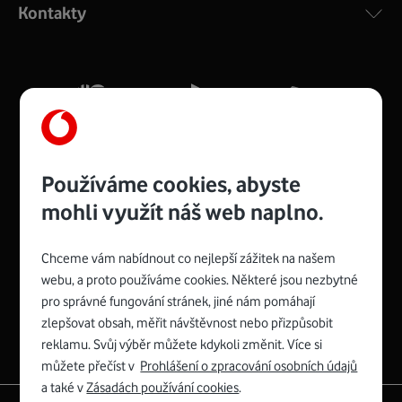
Kontakty
silný signál pro celou domácnost. Kompaktní rozměry 21
x 16 x 4 cm, 4 Gigabitové LAN porty a rychlost až 500
Mb/s.
Více o COMPAL CH7465VF
Používáme cookies, abyste
mohli využít náš web naplno.
Chceme vám nabídnout co nejlepší zážitek na našem
Spojte se s Vodafonem
webu, a proto používáme cookies. Některé jsou nezbytné
pro správné fungování stránek, jiné nám pomáhají
Zyxel VMG8623-T50B
:
zlepšovat obsah, měřit návštěvnost nebo přizpůsobit
Rozměry modemu jsou 16 x 22 x 7,5 cm (včetně stojánku)
reklamu. Svůj výběr můžete kdykoli změnit. Více si
a nabízí 4 gigabitové LAN porty a bezdrátové připojení Wi-
můžete přečíst v
Prohlášení o zpracování osobních údajů
Fi ve verzích 802.11 b/g/n/ac pro frekvenci 2,4 GHz a
a také v
Zásadách používání cookies
.