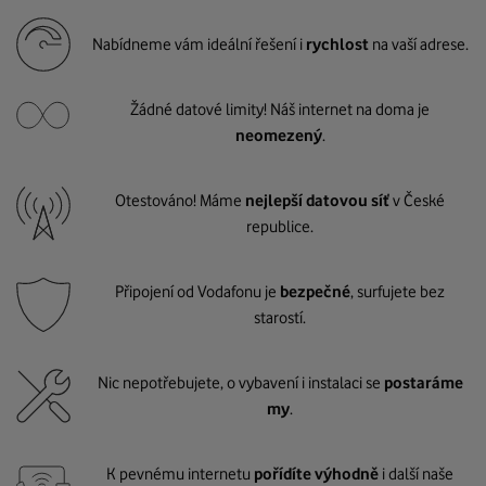
Nabídneme vám ideální řešení i
rychlost
na vaší adrese.
Žádné datové limity! Náš internet na doma je
neomezený
.
Otestováno! Máme
nejlepší datovou síť
v České
republice.
Připojení od Vodafonu je
bezpečné
, surfujete bez
starostí.
Nic nepotřebujete, o vybavení i instalaci se
postaráme
my
.
K pevnému internetu
pořídíte výhodně
i další naše