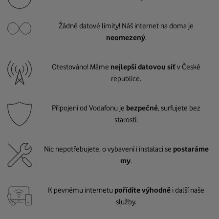
Žádné datové limity! Náš internet na doma je
neomezený
.
Otestováno! Máme
nejlepší datovou síť
v České
republice.
Připojení od Vodafonu je
bezpečné
, surfujete bez
starostí.
Nic nepotřebujete, o vybavení i instalaci se
postaráme
my
.
K pevnému internetu
pořídíte výhodně
i další naše
služby.