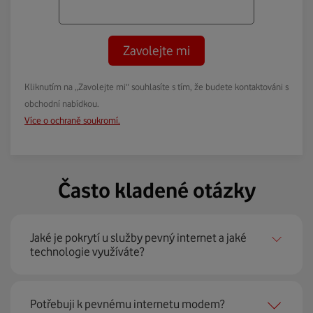
Zavolejte mi
Kliknutím na „Zavolejte mi“ souhlasíte s tím, že budete kontaktováni s
obchodní nabídkou.
Více o ochraně soukromí.
Často kladené otázky
Jaké je pokrytí u služby pevný internet a jaké
technologie využíváte?
Pevný internet můžeme nabídnout
99 % českých
Potřebuji k pevnému internetu modem?
domácností
prostřednictvím několika technologií jako