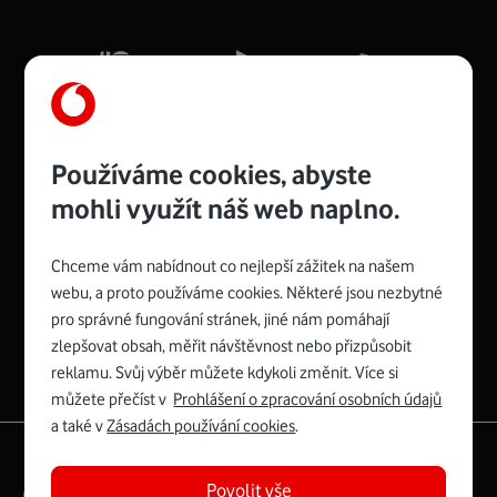
Mb/s.
Více o COMPAL CH7465VF
Používáme cookies, abyste
mohli využít náš web naplno.
Chceme vám nabídnout co nejlepší zážitek na našem
Spojte se s Vodafonem
webu, a proto používáme cookies. Některé jsou nezbytné
pro správné fungování stránek, jiné nám pomáhají
Zyxel VMG8623-T50B
:
zlepšovat obsah, měřit návštěvnost nebo přizpůsobit
Rozměry modemu jsou 16 x 22 x 7,5 cm (včetně stojánku)
reklamu. Svůj výběr můžete kdykoli změnit. Více si
a nabízí 4 gigabitové LAN porty a bezdrátové připojení Wi-
můžete přečíst v
Prohlášení o zpracování osobních údajů
Fi ve verzích 802.11 b/g/n/ac pro frekvenci 2,4 GHz a
a také v
Zásadách používání cookies
.
802.11 a/b/g/n/ac pro frekvenci 5 GHz s rychlostí až 866
|
English
Mapa webu
Mb/s.
Povolit vše
Právní­ podmí­nky
Ochrana soukromí­