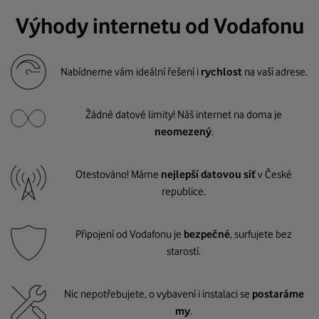
Výhody internetu od Vodafonu
Nabídneme vám ideální řešení i
rychlost
na vaší adrese.
Žádné datové limity! Náš internet na doma je
neomezený
.
Otestováno! Máme
nejlepší datovou síť
v České
republice.
Připojení od Vodafonu je
bezpečné
, surfujete bez
starostí.
Nic nepotřebujete, o vybavení i instalaci se
postaráme
my
.