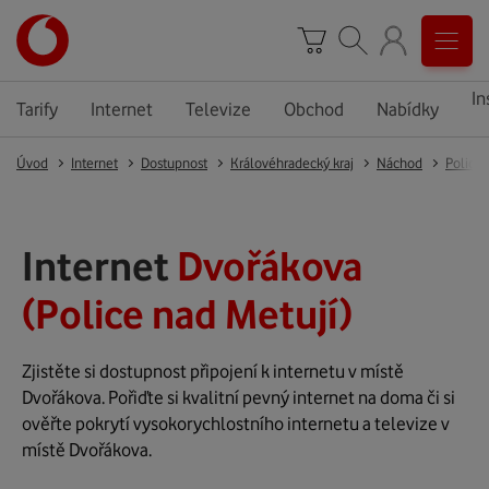
In
Tarify
Internet
Televize
Obchod
Nabídky
Úvod
Internet
Dostupnost
Královéhradecký kraj
Náchod
Police 
Internet
Dvořákova
(Police nad Metují)
Zjistěte si dostupnost připojení k internetu v místě
Dvořákova. Pořiďte si kvalitní pevný internet na doma či si
ověřte pokrytí vysokorychlostního internetu a televize v
místě Dvořákova.