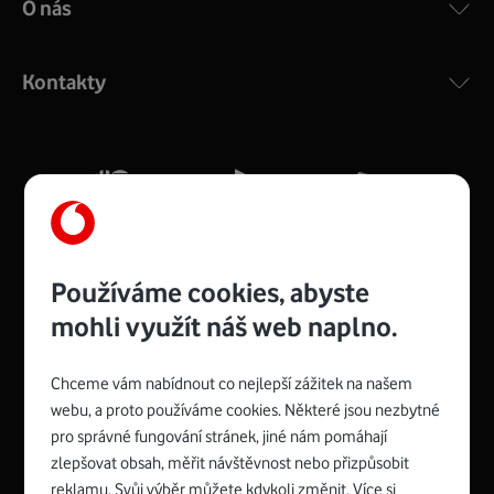
O nás
COMPAL CH7465VF
:
Výkonný bezdrátový modem s Wi-Fi standardem 802.11
ac a pokrytím ve dvou pásmech 2,4 i 5 GHz, který zajistí
Kontakty
silný signál pro celou domácnost. Kompaktní rozměry 21
x 16 x 4 cm, 4 Gigabitové LAN porty a rychlost až 500
Mb/s.
Více o COMPAL CH7465VF
Používáme cookies, abyste
mohli využít náš web naplno.
Chceme vám nabídnout co nejlepší zážitek na našem
Spojte se s Vodafonem
webu, a proto používáme cookies. Některé jsou nezbytné
pro správné fungování stránek, jiné nám pomáhají
Zyxel VMG8623-T50B
:
zlepšovat obsah, měřit návštěvnost nebo přizpůsobit
Rozměry modemu jsou 16 x 22 x 7,5 cm (včetně stojánku)
reklamu. Svůj výběr můžete kdykoli změnit. Více si