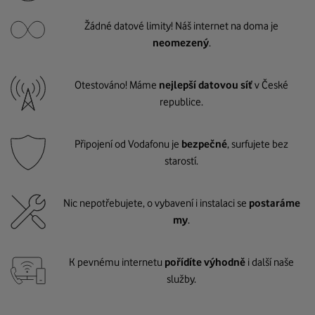
Žádné datové limity! Náš internet na doma je
neomezený
.
Otestováno! Máme
nejlepší datovou síť
v České
republice.
Připojení od Vodafonu je
bezpečné
, surfujete bez
starostí.
Nic nepotřebujete, o vybavení i instalaci se
postaráme
my
.
K pevnému internetu
pořídíte výhodně
i další naše
služby.