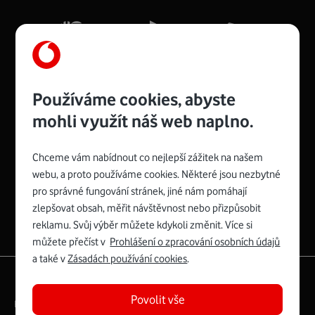
Mb/s.
Více o COMPAL CH7465VF
Používáme cookies, abyste
mohli využít náš web naplno.
Chceme vám nabídnout co nejlepší zážitek na našem
Spojte se s Vodafonem
webu, a proto používáme cookies. Některé jsou nezbytné
pro správné fungování stránek, jiné nám pomáhají
Zyxel VMG8623-T50B
:
zlepšovat obsah, měřit návštěvnost nebo přizpůsobit
Rozměry modemu jsou 16 x 22 x 7,5 cm (včetně stojánku)
reklamu. Svůj výběr můžete kdykoli změnit. Více si
a nabízí 4 gigabitové LAN porty a bezdrátové připojení Wi-
můžete přečíst v
Prohlášení o zpracování osobních údajů
Fi ve verzích 802.11 b/g/n/ac pro frekvenci 2,4 GHz a
a také v
Zásadách používání cookies
.
802.11 a/b/g/n/ac pro frekvenci 5 GHz s rychlostí až 866
|
English
Mapa webu
Mb/s.
Povolit vše
Právní­ podmí­nky
Ochrana soukromí­
Více o Zyxel VMG8623-T50B