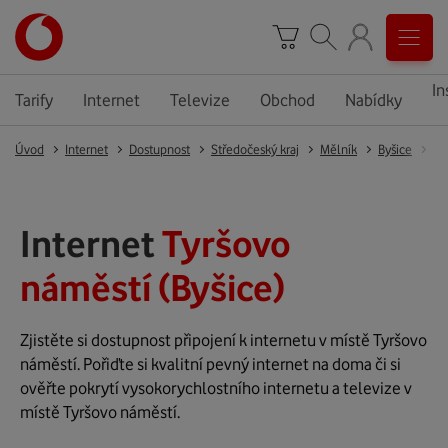
In
Tarify
Internet
Televize
Obchod
Nabídky
Úvod
Internet
Dostupnost
Středočeský kraj
Mělník
Byšice
By
Internet
Tyršovo
náměstí (Byšice)
Zjistěte si dostupnost připojení k internetu v místě Tyršovo
náměstí. Pořiďte si kvalitní pevný internet na doma či si
ověřte pokrytí vysokorychlostního internetu a televize v
místě Tyršovo náměstí.