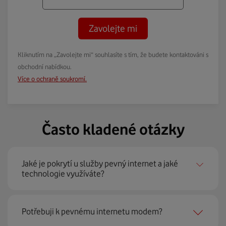
Zavolejte mi
Kliknutím na „Zavolejte mi“ souhlasíte s tím, že budete kontaktováni s
obchodní nabídkou.
Více o ochraně soukromí.
Často kladené otázky
Jaké je pokrytí u služby pevný internet a jaké
technologie využíváte?
Pevný internet můžeme nabídnout
99 % českých
Potřebuji k pevnému internetu modem?
domácností
prostřednictvím několika technologií jako