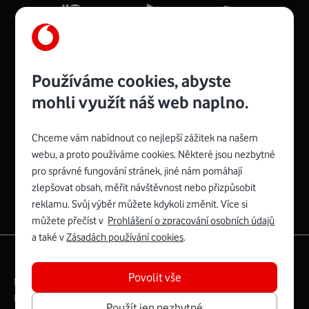
Více o COMPAL CH7465VF
Používáme cookies, abyste
mohli využít náš web naplno.
Chceme vám nabídnout co nejlepší zážitek na našem
Spojte se s Vodafonem
webu, a proto používáme cookies. Některé jsou nezbytné
pro správné fungování stránek, jiné nám pomáhají
Zyxel VMG8623-T50B
:
zlepšovat obsah, měřit návštěvnost nebo přizpůsobit
Rozměry modemu jsou 16 x 22 x 7,5 cm (včetně stojánku)
reklamu. Svůj výběr můžete kdykoli změnit. Více si
a nabízí 4 gigabitové LAN porty a bezdrátové připojení Wi-
můžete přečíst v
Prohlášení o zpracování osobních údajů
Fi ve verzích 802.11 b/g/n/ac pro frekvenci 2,4 GHz a
a také v
Zásadách používání cookies
.
802.11 a/b/g/n/ac pro frekvenci 5 GHz s rychlostí až 866
|
English
Mapa webu
Mb/s.
Povolit vše
Právní­ podmí­nky
Ochrana soukromí­
Více o Zyxel VMG8623-T50B
Digitální odpovědnost
Cookies
Dokumenty
Použít jen nezbytné