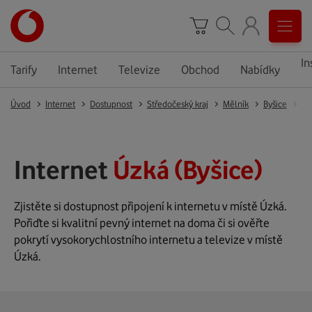
In
Tarify
Internet
Televize
Obchod
Nabídky
Úvod
Internet
Dostupnost
Středočeský kraj
Mělník
Byšice
By
Internet
Úzká (Byšice)
Zjistěte si dostupnost připojení k internetu v místě Úzká.
Pořiďte si kvalitní pevný internet na doma či si ověřte
pokrytí vysokorychlostního internetu a televize v místě
Úzká.