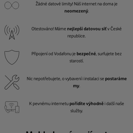
Žádné datové limity! Náš internet na doma je
neomezený
.
Otestováno! Máme
nejlepší datovou síť
v České
republice.
Připojení od Vodafonu je
bezpečné
, surfujete bez
starostí.
Nic nepotřebujete, o vybavení i instalaci se
postaráme
my
.
K pevnému internetu
pořídíte výhodně
i další naše
služby.