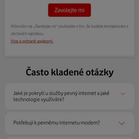
Zavolejte mi
Kliknutím na „Zavolejte mi“ souhlasíte s tím, že budete kontaktováni s
obchodní nabídkou.
Více o ochraně soukromí.
Často kladené otázky
Jaké je pokrytí u služby pevný internet a jaké
technologie využíváte?
Pevný internet můžeme nabídnout
99 % českých
Potřebuji k pevnému internetu modem?
domácností
prostřednictvím několika technologií jako
jsou 4G LTE, xDSL nebo optické sítě. Díky tomu umíme