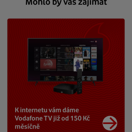
Mohlo by vás zajímat
K internetu vám dáme
Vodafone TV již od 150 Kč
měsíčně