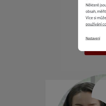
Některé jso
obsah, měřit
Více si může
používání c
K in
Nastavení
od 1