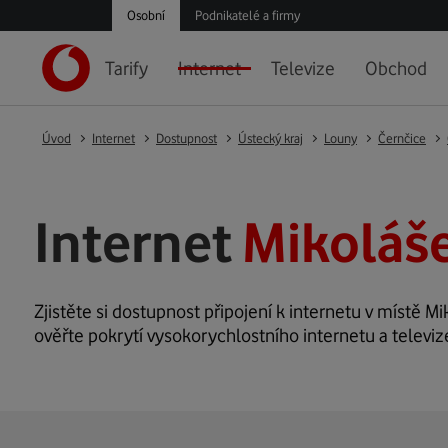
Osobní
Podnikatelé a firmy
Tarify
Internet
Televize
Obchod
Úvod
Internet
Dostupnost
Ústecký kraj
Louny
Černčice
Internet
Mikoláše
Zjistěte si dostupnost připojení k internetu v místě Mi
ověřte pokrytí vysokorychlostního internetu a televiz