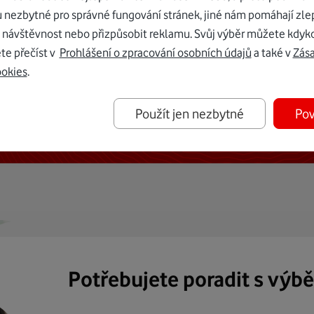
u nezbytné pro správné fungování stránek, jiné nám pomáhají zle
 návštěvnost nebo přizpůsobit reklamu. Svůj výběr můžete kdyko
te přečíst v
Prohlášení o zpracování osobních údajů
a také v
Zás
ookies
.
ternetu vám dáme Vodafone TV již
Použít jen nezbytné
Pov
50 Kč měsíčně
Potřebujete poradit s výb