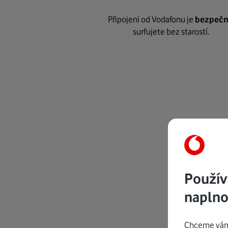
Připojení od Vodafonu je
bezpeč
surfujete bez starostí.
Použív
naplno
Chceme vám 