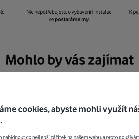
né
,
Nic nepotřebujete, o vybavení i instalaci
K pe
se
postaráme my
.
Mohlo by vás zajímat
áme cookies, abyste mohli využít ná
.
nabídnout co nejlepší zážitek na našem webu, a proto používám