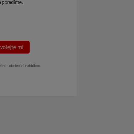
m poradíme.
volejte mi
váni s obchodní nabídkou.