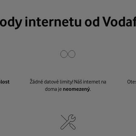
ody internetu od Voda
lost
Žádné datové limity! Náš internet na
Ote
doma je
neomezený
.