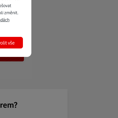
pšovat
li změnit.
adách
olit vše
ěrem?