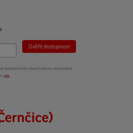
e
Ověřit dostupnost
vé telefonní číslo, které budeme zpracovávat
ete
zde
.
Černčice)