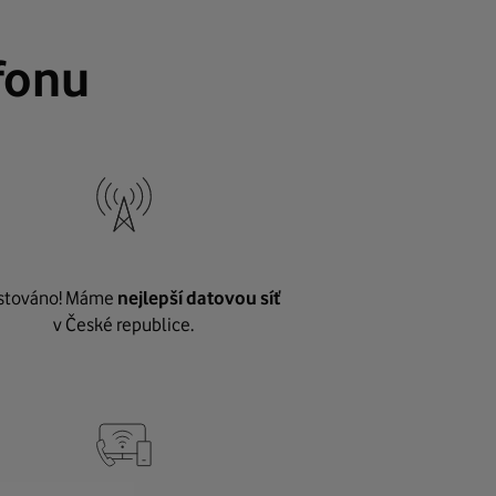
fonu
stováno! Máme
nejlepší datovou síť
v České republice.