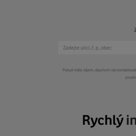
Pokud máte zájem, abychom vás kontaktovali 
pouze 
Rychlý
i