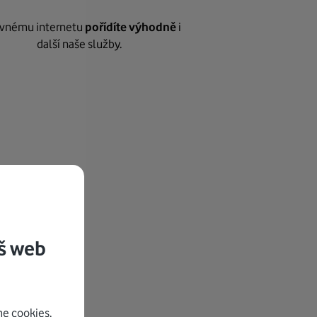
vnému internetu
pořídíte výhodně
i
další naše služby.
š web
e cookies.