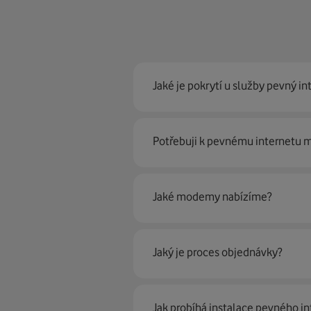
Jaké je pokrytí u služby pevný in
Pevný internet můžeme nabídn
Potřebuji k pevnému internetu
optické sítě. Díky tomu umíme na
Ano, potřebujete. Rádi vám ho 
Jaké modemy nabízíme?
Můžete samozřejmě využít i svůj
poradí naši proškolení prodejci 
Jaký je proces objednávky?
Krok jedna je určitě ověření možn
Jak probíhá instalace pevného in