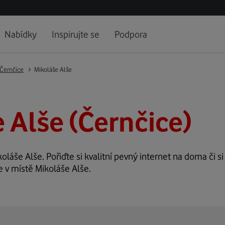
Nabídky
Inspirujte se
Podpora
Černčice
Mikoláše Alše
 Alše (Černčice)
koláše Alše. Pořiďte si kvalitní pevný internet na doma či si
e v místě Mikoláše Alše.