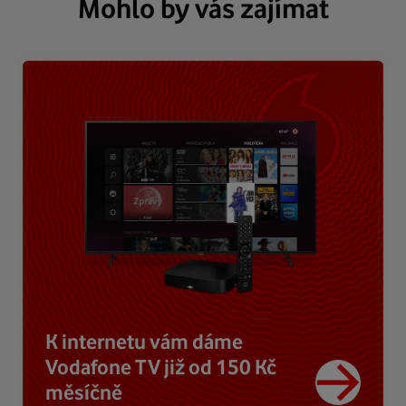
Mohlo by vás zajímat
K internetu vám dáme
Vodafone TV již od 150 Kč
měsíčně