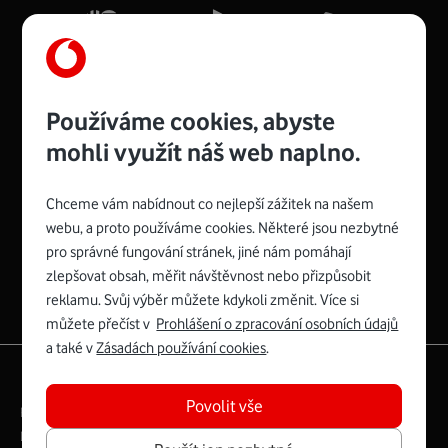
Více o COMPAL CH7465VF
Používáme cookies, abyste
mohli využít náš web naplno.
Chceme vám nabídnout co nejlepší zážitek na našem
Spojte se s Vodafonem
webu, a proto používáme cookies. Některé jsou nezbytné
pro správné fungování stránek, jiné nám pomáhají
Zyxel VMG8623-T50B
:
zlepšovat obsah, měřit návštěvnost nebo přizpůsobit
Rozměry modemu jsou 16 x 22 x 7,5 cm (včetně stojánku)
reklamu. Svůj výběr můžete kdykoli změnit. Více si
a nabízí 4 gigabitové LAN porty a bezdrátové připojení Wi-
můžete přečíst v
Prohlášení o zpracování osobních údajů
Fi ve verzích 802.11 b/g/n/ac pro frekvenci 2,4 GHz a
a také v
Zásadách používání cookies
.
802.11 a/b/g/n/ac pro frekvenci 5 GHz s rychlostí až 866
|
English
Mapa webu
Mb/s.
Povolit vše
Právní­ podmí­nky
Ochrana soukromí­
Více o Zyxel VMG8623-T50B
Digitální odpovědnost
Cookies
Dokumenty