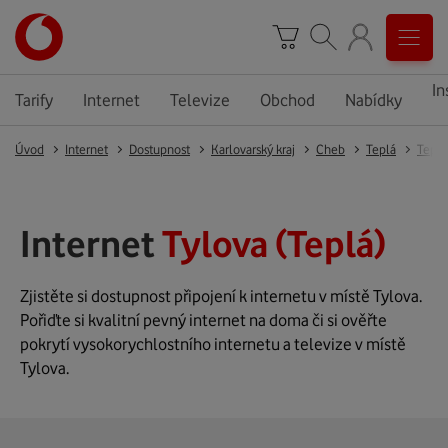
In
Tarify
Internet
Televize
Obchod
Nabídky
Úvod
Internet
Dostupnost
Karlovarský kraj
Cheb
Teplá
Teplá
Internet
Tylova (Teplá)
Zjistěte si dostupnost připojení k internetu v místě Tylova.
Pořiďte si kvalitní pevný internet na doma či si ověřte
pokrytí vysokorychlostního internetu a televize v místě
Tylova.