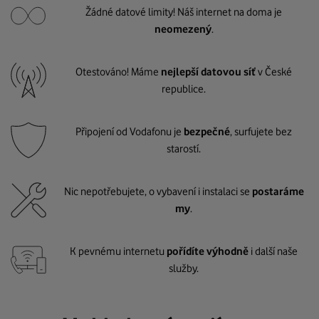
Žádné datové limity! Náš internet na doma je
neomezený
.
Otestováno! Máme
nejlepší datovou síť
v České
republice.
Připojení od Vodafonu je
bezpečné
, surfujete bez
starostí.
Nic nepotřebujete, o vybavení i instalaci se
postaráme
my
.
K pevnému internetu
pořídíte výhodně
i další naše
služby.