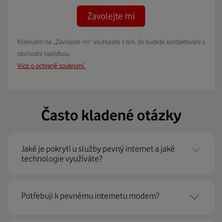
Zavolejte mi
Kliknutím na „Zavolejte mi“ souhlasíte s tím, že budete kontaktováni s
obchodní nabídkou.
Více o ochraně soukromí.
Často kladené otázky
Jaké je pokrytí u služby pevný internet a jaké
technologie využíváte?
Pevný internet můžeme nabídnout
99 % českých
Potřebuji k pevnému internetu modem?
domácností
prostřednictvím několika technologií jako
jsou 4G LTE, xDSL nebo optické sítě. Díky tomu umíme