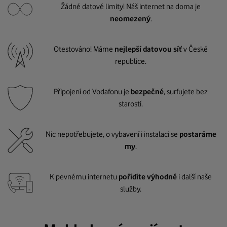
Žádné datové limity! Náš internet na doma je
neomezený
.
Otestováno! Máme
nejlepší datovou síť
v České
republice.
Připojení od Vodafonu je
bezpečné
, surfujete bez
starostí.
Nic nepotřebujete, o vybavení i instalaci se
postaráme
my
.
K pevnému internetu
pořídíte výhodně
i další naše
služby.