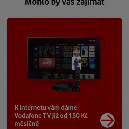
Mohlo by vás zajímat
K internetu vám dáme
Vodafone TV již od 150 Kč
měsíčně