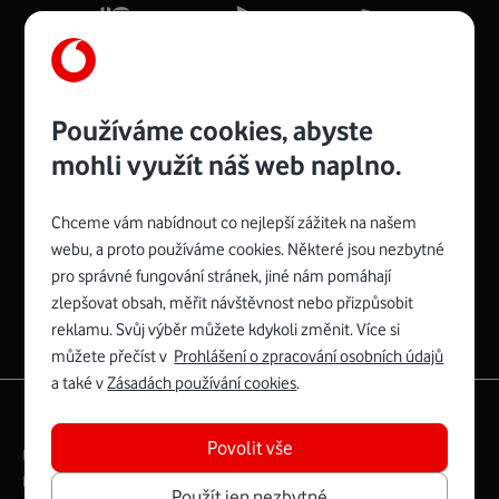
Více o COMPAL CH7465VF
Používáme cookies, abyste
mohli využít náš web naplno.
Chceme vám nabídnout co nejlepší zážitek na našem
Spojte se s Vodafonem
webu, a proto používáme cookies. Některé jsou nezbytné
pro správné fungování stránek, jiné nám pomáhají
Zyxel VMG8623-T50B
:
zlepšovat obsah, měřit návštěvnost nebo přizpůsobit
Rozměry modemu jsou 16 x 22 x 7,5 cm (včetně stojánku)
reklamu. Svůj výběr můžete kdykoli změnit. Více si
a nabízí 4 gigabitové LAN porty a bezdrátové připojení Wi-
můžete přečíst v
Prohlášení o zpracování osobních údajů
Fi ve verzích 802.11 b/g/n/ac pro frekvenci 2,4 GHz a
a také v
Zásadách používání cookies
.
802.11 a/b/g/n/ac pro frekvenci 5 GHz s rychlostí až 866
|
English
Mapa webu
Mb/s.
Povolit vše
Právní­ podmí­nky
Ochrana soukromí­
Více o Zyxel VMG8623-T50B
Digitální odpovědnost
Cookies
Dokumenty
Použít jen nezbytné