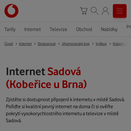
In
Tarify
Internet
Televize
Obchod
Nabídky
Úvod
Internet
Dostupnost
Jihomoravský kraj
Vyškov
Kobeřice u
Internet
Sadová
(Kobeřice u Brna)
Zjistěte si dostupnost připojení k internetu v místě Sadová.
Pořiďte si kvalitní pevný internet na doma či si ověřte
pokrytí vysokorychlostního internetu a televize v místě
Sadová.