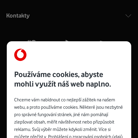
Výkonný bezdrátový modem s Wi-Fi standardem 802.11
ac a pokrytím ve dvou pásmech 2,4 i 5 GHz, který zajistí
Kontakty
silný signál pro celou domácnost. Kompaktní rozměry 21
x 16 x 4 cm, 4 Gigabitové LAN porty a rychlost až 500
Mb/s.
Více o COMPAL CH7465VF
Používáme cookies, abyste
mohli využít náš web naplno.
Chceme vám nabídnout co nejlepší zážitek na našem
Spojte se s Vodafonem
webu, a proto používáme cookies. Některé jsou nezbytné
pro správné fungování stránek, jiné nám pomáhají
Zyxel VMG8623-T50B
:
zlepšovat obsah, měřit návštěvnost nebo přizpůsobit
Rozměry modemu jsou 16 x 22 x 7,5 cm (včetně stojánku)
reklamu. Svůj výběr můžete kdykoli změnit. Více si
a nabízí 4 gigabitové LAN porty a bezdrátové připojení Wi-
můžete přečíst v
Prohlášení o zpracování osobních údajů