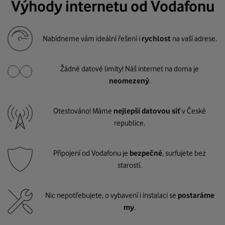
Výhody internetu od Vodafonu
Nabídneme vám ideální řešení i
rychlost
na vaší adrese.
Žádné datové limity! Náš internet na doma je
neomezený
.
Otestováno! Máme
nejlepší datovou síť
v České
republice.
Připojení od Vodafonu je
bezpečné
, surfujete bez
starostí.
Nic nepotřebujete, o vybavení i instalaci se
postaráme
my
.