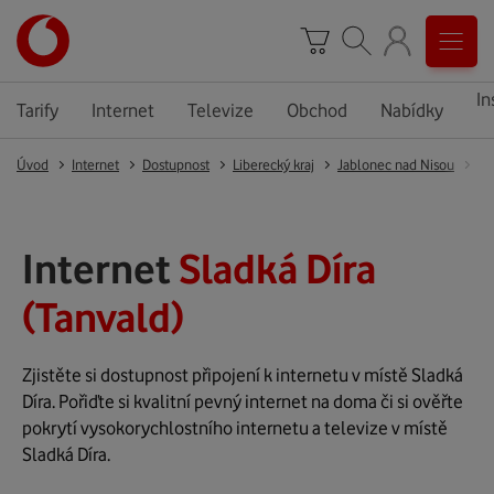
In
Tarify
Internet
Televize
Obchod
Nabídky
Úvod
Internet
Dostupnost
Liberecký kraj
Jablonec nad Nisou
Ta
Internet
Sladká Díra
(Tanvald)
Zjistěte si dostupnost připojení k internetu v místě Sladká
Díra. Pořiďte si kvalitní pevný internet na doma či si ověřte
pokrytí vysokorychlostního internetu a televize v místě
Sladká Díra.