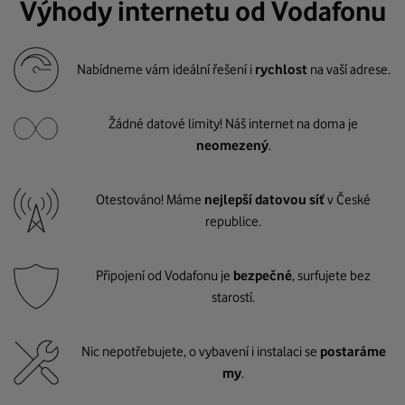
Výhody internetu od Vodafonu
Nabídneme vám ideální řešení i
rychlost
na vaší adrese.
Žádné datové limity! Náš internet na doma je
neomezený
.
Otestováno! Máme
nejlepší datovou síť
v České
republice.
Připojení od Vodafonu je
bezpečné
, surfujete bez
starostí.
Nic nepotřebujete, o vybavení i instalaci se
postaráme
my
.