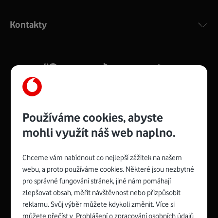
Výkonný bezdrátový modem s Wi-Fi standardem 802.11
ac a pokrytím ve dvou pásmech 2,4 i 5 GHz, který zajistí
Kontakty
silný signál pro celou domácnost. Kompaktní rozměry 21
x 16 x 4 cm, 4 Gigabitové LAN porty a rychlost až 500
Mb/s.
Více o COMPAL CH7465VF
Používáme cookies, abyste
mohli využít náš web naplno.
Chceme vám nabídnout co nejlepší zážitek na našem
Spojte se s Vodafonem
webu, a proto používáme cookies. Některé jsou nezbytné
pro správné fungování stránek, jiné nám pomáhají
Zyxel VMG8623-T50B
:
zlepšovat obsah, měřit návštěvnost nebo přizpůsobit
Rozměry modemu jsou 16 x 22 x 7,5 cm (včetně stojánku)
reklamu. Svůj výběr můžete kdykoli změnit. Více si
a nabízí 4 gigabitové LAN porty a bezdrátové připojení Wi-
můžete přečíst v
Prohlášení o zpracování osobních údajů