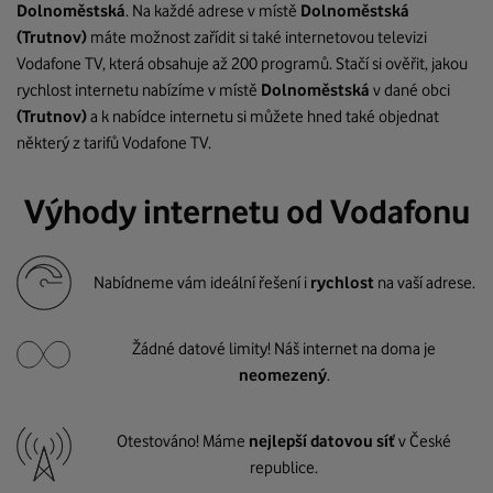
Dolnoměstská
. Na každé adrese v místě
Dolnoměstská
(Trutnov)
máte možnost zařídit si také internetovou televizi
Vodafone TV, která obsahuje až 200 programů. Stačí si ověřit, jakou
rychlost internetu nabízíme v místě
Dolnoměstská
v dané obci
(Trutnov)
a k nabídce internetu si můžete hned také objednat
některý z tarifů Vodafone TV.
Výhody internetu od Vodafonu
Nabídneme vám ideální řešení i
rychlost
na vaší adrese.
Žádné datové limity! Náš internet na doma je
neomezený
.
Otestováno! Máme
nejlepší datovou síť
v České
republice.