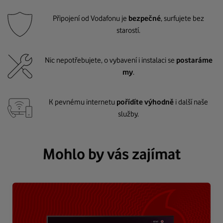
Připojení od Vodafonu je
bezpečné
, surfujete bez
starostí.
Nic nepotřebujete, o vybavení i instalaci se
postaráme
my
.
K pevnému internetu
pořídíte výhodně
i další naše
služby.
Mohlo by vás zajímat