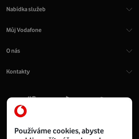
Nabídka služeb
Můj Vodafone
O nás
COMPAL CH7465VF
:
Výkonný bezdrátový modem s Wi-Fi standardem 802.11
ac a pokrytím ve dvou pásmech 2,4 i 5 GHz, který zajistí
Kontakty
silný signál pro celou domácnost. Kompaktní rozměry 21
x 16 x 4 cm, 4 Gigabitové LAN porty a rychlost až 500
Mb/s.
Více o COMPAL CH7465VF
Používáme cookies, abyste