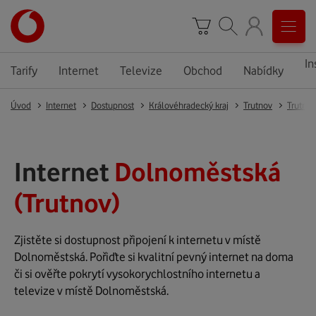
In
Tarify
Internet
Televize
Obchod
Nabídky
Úvod
Internet
Dostupnost
Královéhradecký kraj
Trutnov
Trutnov
Internet
Dolnoměstská
(Trutnov)
Zjistěte si dostupnost připojení k internetu v místě
Dolnoměstská. Pořiďte si kvalitní pevný internet na doma
či si ověřte pokrytí vysokorychlostního internetu a
televize v místě Dolnoměstská.