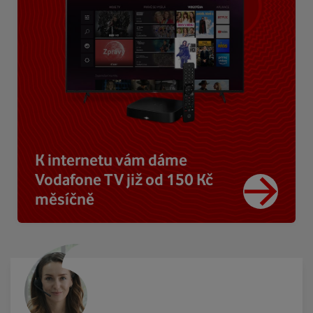
K internetu vám dáme
Vodafone TV již od 150 Kč
měsíčně