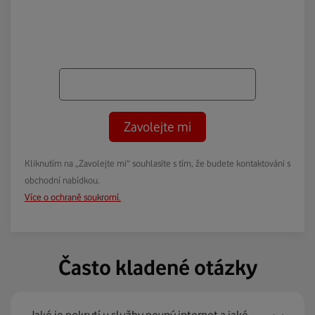
Zavolejte mi
Kliknutím na „Zavolejte mi“ souhlasíte s tím, že budete kontaktováni s
obchodní nabídkou.
Více o ochraně soukromí.
Často kladené otázky
Jaké je pokrytí u služby pevný internet a jaké