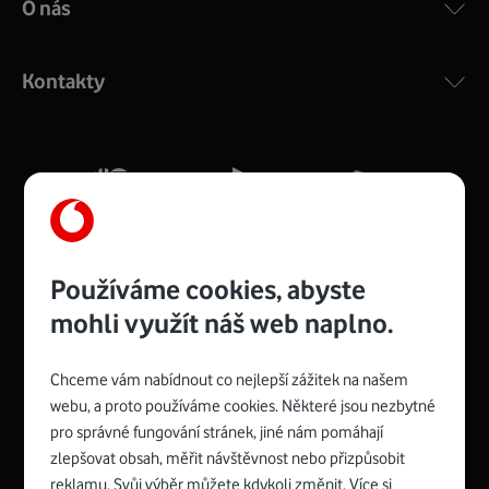
O nás
COMPAL CH7465VF
:
Výkonný bezdrátový modem s Wi-Fi standardem 802.11
ac a pokrytím ve dvou pásmech 2,4 i 5 GHz, který zajistí
Kontakty
silný signál pro celou domácnost. Kompaktní rozměry 21
x 16 x 4 cm, 4 Gigabitové LAN porty a rychlost až 500
Mb/s.
Více o COMPAL CH7465VF
Používáme cookies, abyste
mohli využít náš web naplno.
Chceme vám nabídnout co nejlepší zážitek na našem
Spojte se s Vodafonem
webu, a proto používáme cookies. Některé jsou nezbytné
pro správné fungování stránek, jiné nám pomáhají
Zyxel VMG8623-T50B
:
zlepšovat obsah, měřit návštěvnost nebo přizpůsobit
Rozměry modemu jsou 16 x 22 x 7,5 cm (včetně stojánku)
reklamu. Svůj výběr můžete kdykoli změnit. Více si