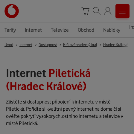
In
Tarify
Internet
Televize
Obchod
Nabídky
Úvod
Internet
Dostupnost
Královéhradecký kraj
Hradec Králové
Internet
Piletická
(Hradec Králové)
Zjistěte si dostupnost připojení k internetu v místě
Piletická. Pořiďte si kvalitní pevný internet na doma či si
ověřte pokrytí vysokorychlostního internetu a televize v
místě Piletická.