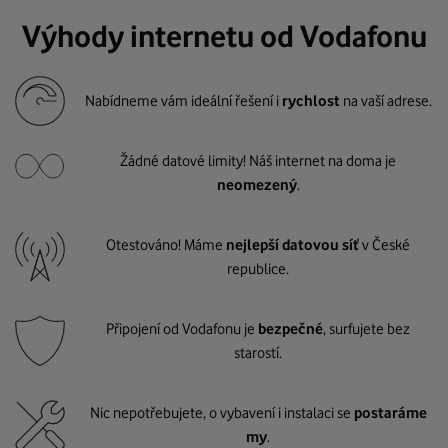
Výhody internetu od Vodafonu
Nabídneme vám ideální řešení i
rychlost
na vaší adrese.
Žádné datové limity! Náš internet na doma je
neomezený
.
Otestováno! Máme
nejlepší datovou síť
v České
republice.
Připojení od Vodafonu je
bezpečné
, surfujete bez
starostí.
Nic nepotřebujete, o vybavení i instalaci se
postaráme
my
.