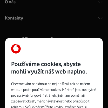
O nás
COMPAL CH7465VF
:
Výkonný bezdrátový modem s Wi-Fi standardem 802.11
ac a pokrytím ve dvou pásmech 2,4 i 5 GHz, který zajistí
Kontakty
silný signál pro celou domácnost. Kompaktní rozměry 21
x 16 x 4 cm, 4 Gigabitové LAN porty a rychlost až 500
Mb/s.
Více o COMPAL CH7465VF
Používáme cookies, abyste
mohli využít náš web naplno.
Chceme vám nabídnout co nejlepší zážitek na našem
Spojte se s Vodafonem
webu, a proto používáme cookies. Některé jsou nezbytné
pro správné fungování stránek, jiné nám pomáhají
Zyxel VMG8623-T50B
:
zlepšovat obsah, měřit návštěvnost nebo přizpůsobit
Rozměry modemu jsou 16 x 22 x 7,5 cm (včetně stojánku)
reklamu. Svůj výběr můžete kdykoli změnit. Více si