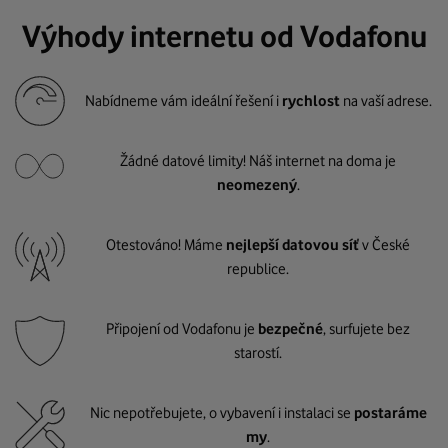
Výhody internetu od Vodafonu
Nabídneme vám ideální řešení i
rychlost
na vaší adrese.
Žádné datové limity! Náš internet na doma je
neomezený
.
Otestováno! Máme
nejlepší datovou síť
v České
republice.
Připojení od Vodafonu je
bezpečné
, surfujete bez
starostí.
Nic nepotřebujete, o vybavení i instalaci se
postaráme
my
.