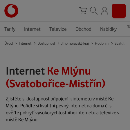
In
Tarify
Internet
Televize
Obchod
Nabídky
Úvod
Internet
Dostupnost
Jihomoravský kraj
Hodonín
Svatoboři
Internet
Ke Mlýnu
(Svatobořice-Mistřín)
Zjistěte si dostupnost připojení k internetu v místě Ke
Mlýnu. Pořiďte si kvalitní pevný internet na doma či si
ověřte pokrytí vysokorychlostního internetu a televize v
místě Ke Mlýnu.