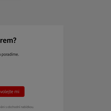
ěrem?
m poradíme.
volejte mi
váni s obchodní nabídkou.