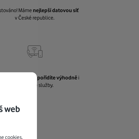
stováno! Máme
nejlepší datovou síť
v České republice.
vnému internetu
pořídíte výhodně
i
další naše služby.
š web
e cookies.