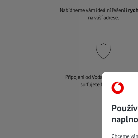
Nabídneme vám ideální řešení i
rych
na vaší adrese.
Připojení od Vodafonu je
bezpeč
surfujete bez starostí.
Použív
naplno
Chceme vám 