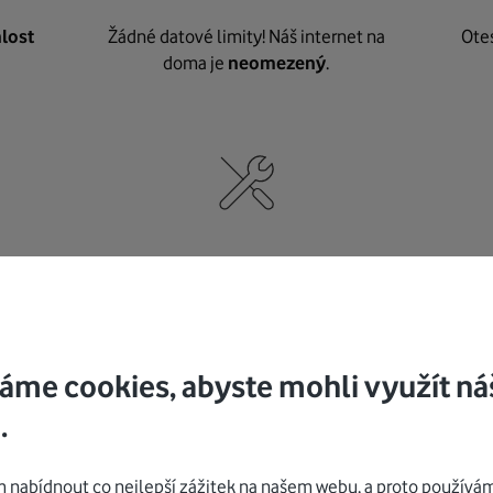
lost
Žádné datové limity! Náš internet na
Ote
doma je
neomezený
.
né
,
Nic nepotřebujete, o vybavení i instalaci
K pe
se
postaráme my
.
áme cookies, abyste mohli využít ná
.
Mohlo by vás zajímat
nabídnout co nejlepší zážitek na našem webu, a proto používám