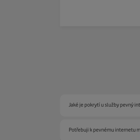
Jaké je pokrytí u služby pevný in
Pevný internet můžeme nabídn
Potřebuji k pevnému internetu
optické sítě. Díky tomu umíme na