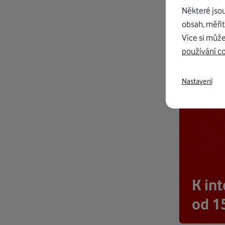
Některé jso
obsah, měřit
Více si může
používání c
Nastavení
K in
od 1