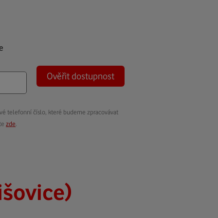
e
Ověřit dostupnost
vé telefonní číslo, které budeme zpracovávat
ete
zde
.
išovice)