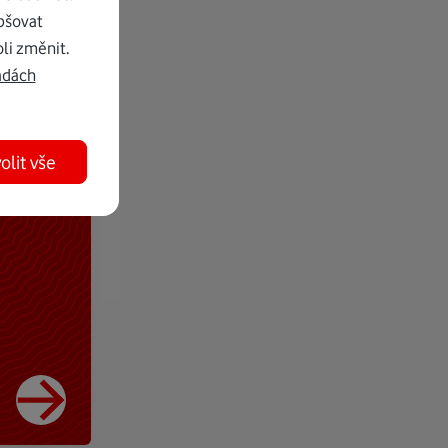
pšovat
li změnit.
adách
olit vše