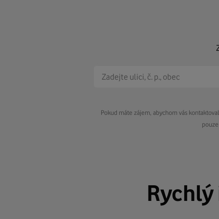
Pokud máte zájem, abychom vás kontaktovali 
pouze 
Rychlý