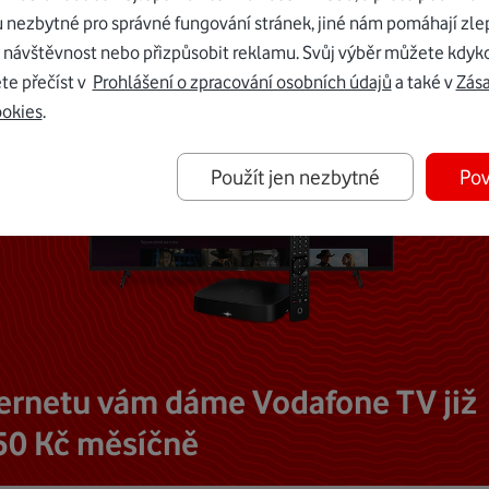
u nezbytné pro správné fungování stránek, jiné nám pomáhají zle
 návštěvnost nebo přizpůsobit reklamu. Svůj výběr můžete kdyko
te přečíst v
Prohlášení o zpracování osobních údajů
a také v
Zás
ookies
.
Použít jen nezbytné
Pov
ternetu vám dáme Vodafone TV již
50 Kč měsíčně