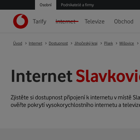
Osobní
Podnikatelé a firmy
Tarify
Internet
Televize
Obchod
Úvod
Internet
Dostupnost
Jihočeský kraj
Písek
Mišovice
Internet
Slavkovi
Zjistěte si dostupnost připojení k internetu v místě Sla
ověřte pokrytí vysokorychlostního internetu a televiz