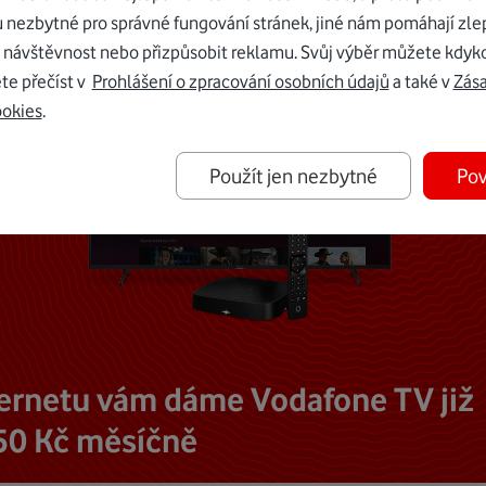
u nezbytné pro správné fungování stránek, jiné nám pomáhají zle
 návštěvnost nebo přizpůsobit reklamu. Svůj výběr můžete kdyko
te přečíst v
Prohlášení o zpracování osobních údajů
a také v
Zás
ookies
.
Použít jen nezbytné
Pov
ternetu vám dáme Vodafone TV již
50 Kč měsíčně