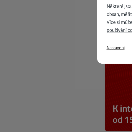
Některé jso
obsah, měřit
Více si může
používání c
Nastavení
K in
od 1