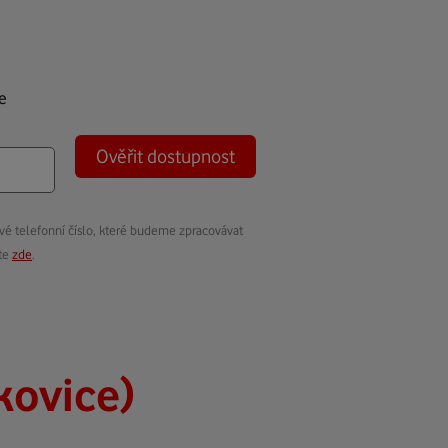
e
Ověřit dostupnost
vé telefonní číslo, které budeme zpracovávat
ete
zde
.
kovice)