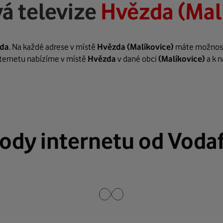
á televize
Hvězda (Mal
da
. Na každé adrese v místě
Hvězda
(Malíkovice)
máte možnost z
internetu nabízíme v místě
Hvězda
v dané obci
(Malíkovice)
a k n
ody internetu od Voda