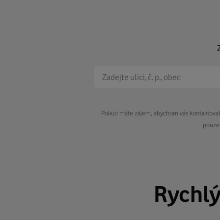
Pokud máte zájem, abychom vás kontaktovali 
pouze 
Rychl