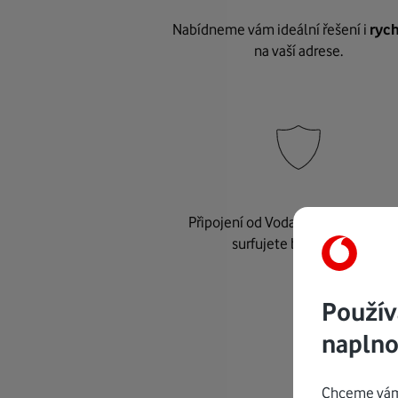
Nabídneme vám ideální řešení i
rych
na vaší adrese.
Připojení od Vodafonu je
bezpeč
surfujete bez starostí.
Použív
naplno
Chceme vám 