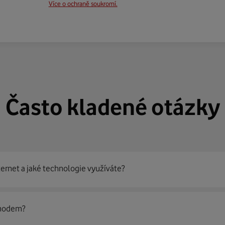
Více o ochraně soukromí.
Často kladené otázky
ternet a jaké technologie využíváte?
out
99 % českých domácností
prostřednictvím několika technol
 modem?
jít nejoptimálnější řešení na vaší adrese.