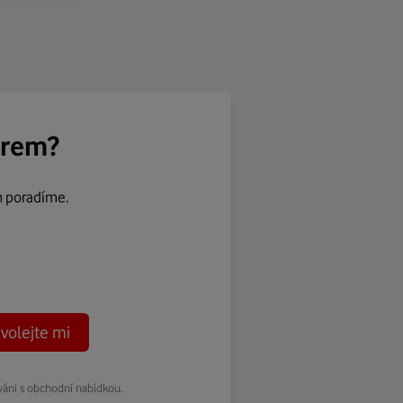
ěrem?
m poradíme.
volejte mi
váni s obchodní nabídkou.