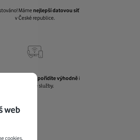
stováno! Máme
nejlepší datovou síť
v České republice.
vnému internetu
pořídíte výhodně
i
další naše služby.
š web
e cookies.