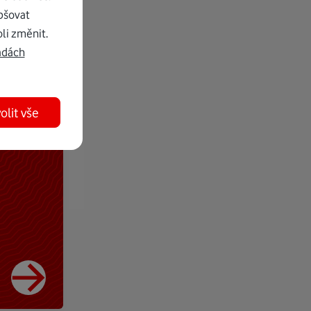
pšovat
li změnit.
adách
olit vše