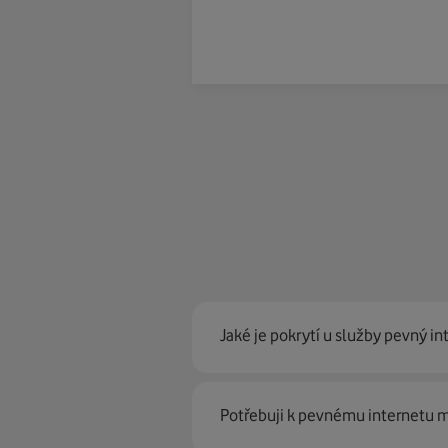
Jaké je pokrytí u služby pevný in
Pevný internet můžeme nabídn
Potřebuji k pevnému internetu
optické sítě. Díky tomu umíme na