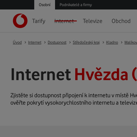
Osobní
Podnikatelé a firmy
Tarify
Internet
Televize
Obchod
Úvod
Internet
Dostupnost
Středočeský kraj
Kladno
Malíkov
Internet
Hvězda (
Zjistěte si dostupnost připojení k internetu v místě Hv
ověřte pokrytí vysokorychlostního internetu a televiz