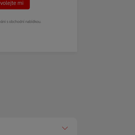
volejte mi
váni s obchodní nabídkou.