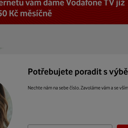
ternetu vám dáme Vodafone TV již
50 Kč měsíčně
Potřebujete poradit s výb
Nechte nám na sebe číslo. Zavoláme vám a se vší