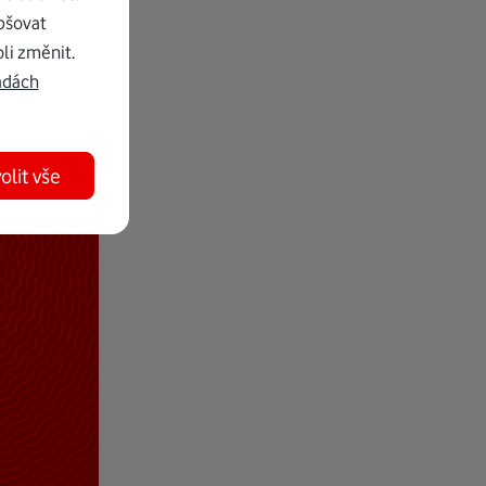
pšovat
li změnit.
adách
olit vše