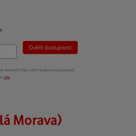
e
Ověřit dostupnost
vé telefonní číslo, které budeme zpracovávat
ete
zde
.
lá Morava)