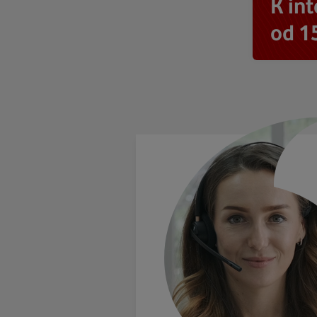
K in
od 1