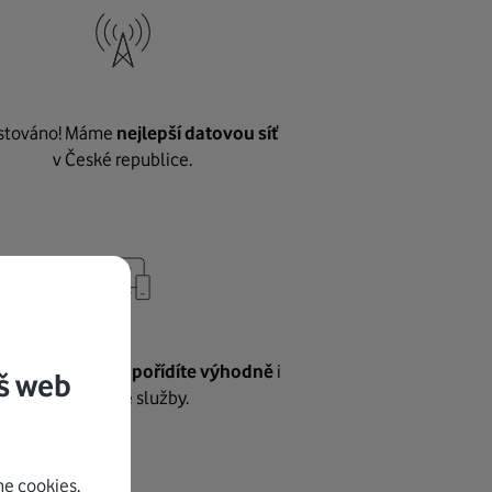
stováno! Máme
nejlepší datovou síť
v České republice.
vnému internetu
pořídíte výhodně
i
š web
další naše služby.
e cookies.