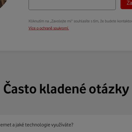
Za
Kliknutím na „Zavolejte mi“ souhlasíte s tím, že budete kontakto
Více o ochraně soukromí.
Často kladené otázky
ternet a jaké technologie využíváte?