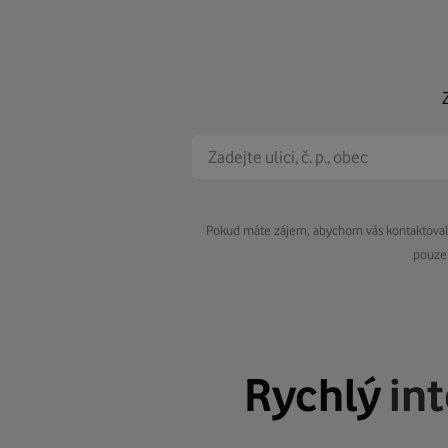
Pokud máte zájem, abychom vás kontaktovali 
pouze 
Rychlý
in