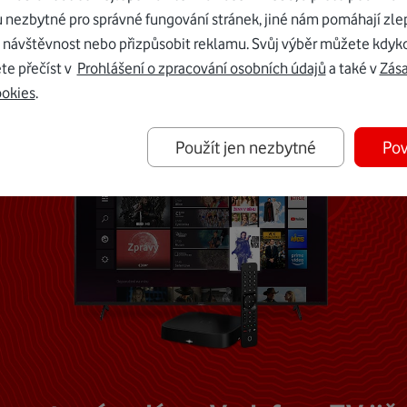
u nezbytné pro správné fungování stránek, jiné nám pomáhají zle
Mohlo by vás zajímat
 návštěvnost nebo přizpůsobit reklamu. Svůj výběr můžete kdyko
te přečíst v
Prohlášení o zpracování osobních údajů
a také v
Zás
ookies
.
Použít jen nezbytné
Pov