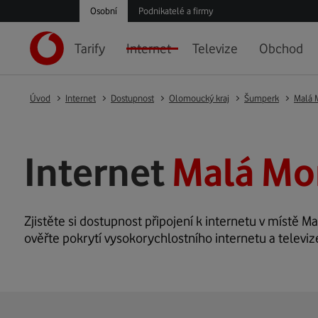
Osobní
Podnikatelé a firmy
Tarify
Internet
Televize
Obchod
Úvod
Internet
Dostupnost
Olomoucký kraj
Šumperk
Malá 
Internet
Malá Mo
Zjistěte si dostupnost připojení k internetu v místě Ma
ověřte pokrytí vysokorychlostního internetu a televiz