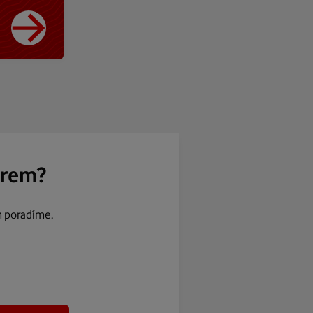
ěrem?
m poradíme.