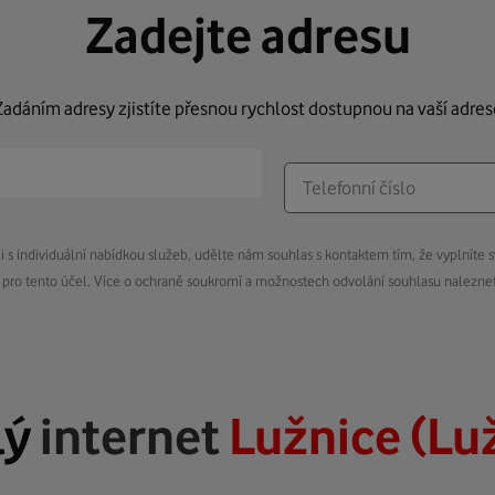
Zadejte adresu
Zadáním adresy zjistíte přesnou rychlost dostupnou na vaší adres
s individuální nabídkou služeb, udělte nám souhlas s kontaktem tím, že vyplníte s
pro tento účel. Více o ochraně soukromí a možnostech odvolání souhlasu nalezn
lý
internet
Lužnice (Lu