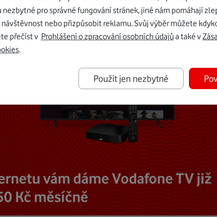
u nezbytné pro správné fungování stránek, jiné nám pomáhají zle
 návštěvnost nebo přizpůsobit reklamu. Svůj výběr můžete kdyko
te přečíst v
Prohlášení o zpracování osobních údajů
a také v
Zás
ookies
.
Použít jen nezbytné
Pov
ternetu vám dáme Vodafone TV již
50 Kč měsíčně