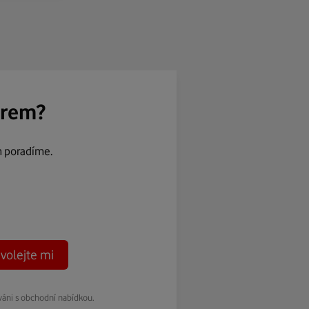
ěrem?
m poradíme.
volejte mi
váni s obchodní nabídkou.