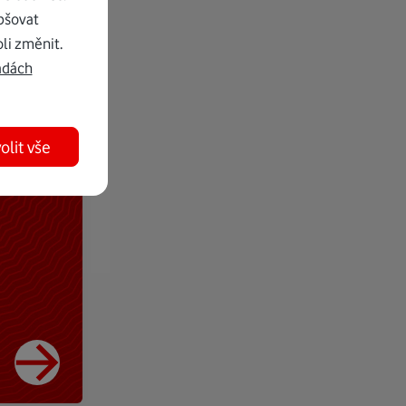
pšovat
li změnit.
adách
olit vše