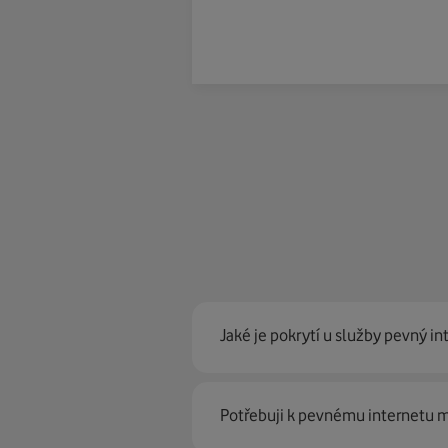
Jaké je pokrytí u služby pevný in
Pevný internet můžeme nabídn
Potřebuji k pevnému internetu
optické sítě. Díky tomu umíme na