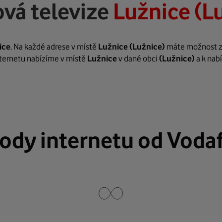
vá televize
Lužnice (L
ice
. Na každé adrese v místě
Lužnice
(Lužnice)
máte možnost zař
internetu nabízíme v místě
Lužnice
v dané obci
(Lužnice)
a k nab
ody internetu od Voda