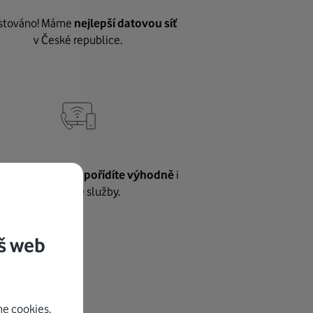
stováno! Máme
nejlepší datovou síť
v České republice.
vnému internetu
pořídíte výhodně
i
další naše služby.
š web
e cookies.