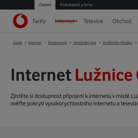
Osobní
Podnikatelé a firmy
Tarify
Internet
Televize
Obchod
Úvod
Internet
Dostupnost
Jihočeský kraj
Jindřichův Hradec
Internet
Lužnice 
Zjistěte si dostupnost připojení k internetu v místě Luž
ověřte pokrytí vysokorychlostního internetu a televiz