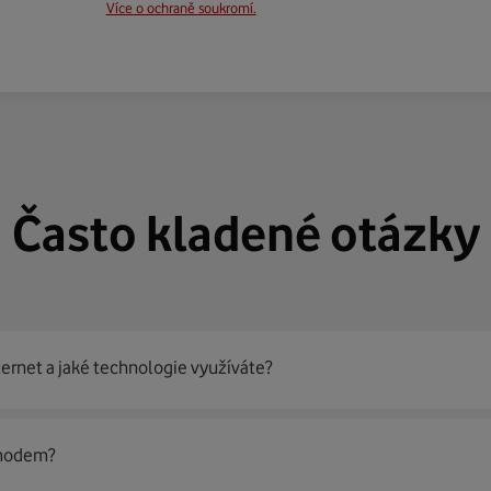
Více o ochraně soukromí.
Často kladené otázky
ternet a jaké technologie využíváte?
out
99 % českých domácností
prostřednictvím několika technol
 modem?
jít nejoptimálnější řešení na vaší adrese.