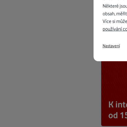
Některé jso
obsah, měřit
Více si může
používání c
Nastavení
K in
od 1