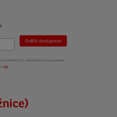
e
Ověřit dostupnost
vé telefonní číslo, které budeme zpracovávat
ete
zde
.
žnice)