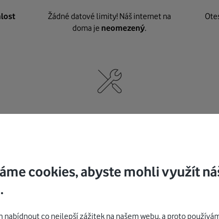
lost
Žádné datové limity! Náš internet na
Ote
doma je
neomezený
.
né
,
Nic nepotřebujete, o vybavení i instalaci
K pe
se
postaráme my
.
áme cookies, abyste mohli využít ná
.
Mohlo by vás zajímat
nabídnout co nejlepší zážitek na našem webu, a proto používám