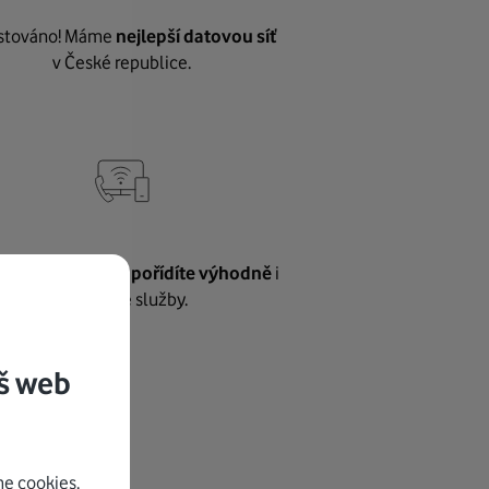
stováno! Máme
nejlepší datovou síť
v České republice.
vnému internetu
pořídíte výhodně
i
další naše služby.
š web
e cookies.