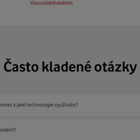
Více o ochraně soukromí.
Často kladené otázky
ternet a jaké technologie využíváte?
out
99 % českých domácností
prostřednictvím několika technol
 modem?
jít nejoptimálnější řešení na vaší adrese.