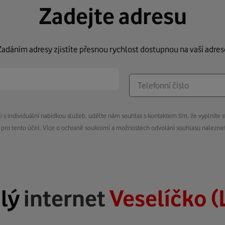
Zadejte adresu
Zadáním adresy zjistíte přesnou rychlost dostupnou na vaší adres
s individuální nabídkou služeb, udělte nám souhlas s kontaktem tím, že vyplníte s
pro tento účel. Více o ochraně soukromí a možnostech odvolání souhlasu nalezn
lý
internet
Veselíčko (