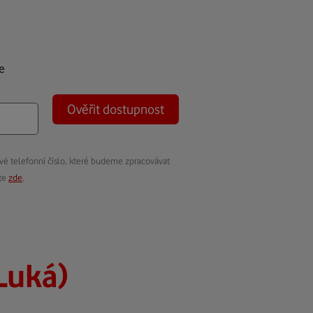
e
Ověřit dostupnost
vé telefonní číslo, které budeme zpracovávat
ete
zde
.
Luká)