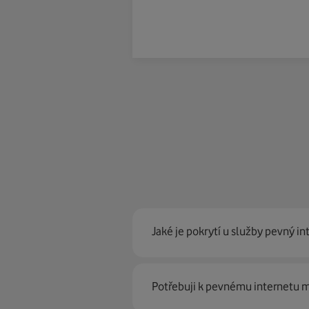
Jaké je pokrytí u služby pevný in
Pevný internet můžeme nabídn
Potřebuji k pevnému internetu
optické sítě. Díky tomu umíme na