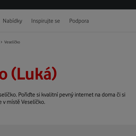
Nabídky
Inspirujte se
Podpora
Veselíčko
o (Luká)
elíčko. Pořiďte si kvalitní pevný internet na doma či si
e v místě Veselíčko.