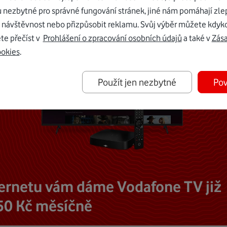
u nezbytné pro správné fungování stránek, jiné nám pomáhají zle
 návštěvnost nebo přizpůsobit reklamu. Svůj výběr můžete kdyko
te přečíst v
Prohlášení o zpracování osobních údajů
a také v
Zás
ookies
.
Použít jen nezbytné
Pov
ternetu vám dáme Vodafone TV již
50 Kč měsíčně