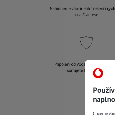
Nabídneme vám ideální řešení i
rych
na vaší adrese.
Připojení od Vodafonu je
bezpeč
surfujete bez starostí.
Použív
naplno
Chceme vám 