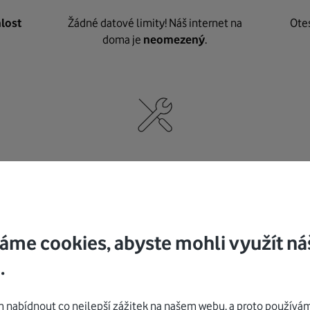
lost
Žádné datové limity! Náš internet na
Ote
doma je
neomezený
.
né
,
Nic nepotřebujete, o vybavení i instalaci
K pe
se
postaráme my
.
áme cookies, abyste mohli využít ná
.
Mohlo by vás zajímat
nabídnout co nejlepší zážitek na našem webu, a proto používám