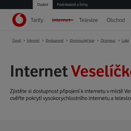
Osobní
Podnikatelé a firmy
Tarify
Internet
Televize
Obchod
Úvod
Internet
Dostupnost
Olomoucký kraj
Olomouc
Luká
Internet
Veselíčk
Zjistěte si dostupnost připojení k internetu v místě Ves
ověřte pokrytí vysokorychlostního internetu a televiz