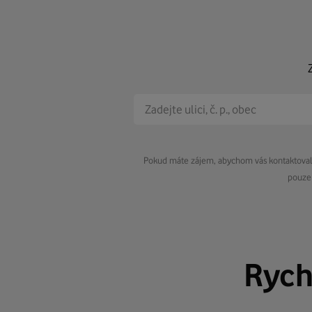
Pokud máte zájem, abychom vás kontaktovali 
pouze 
Rych