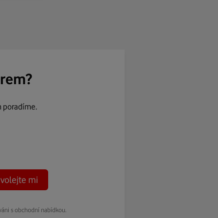
ěrem?
m poradíme.
volejte mi
váni s obchodní nabídkou.