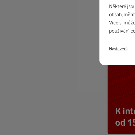
Některé jso
obsah, měřit
Více si může
používání c
Nastavení
K in
od 1