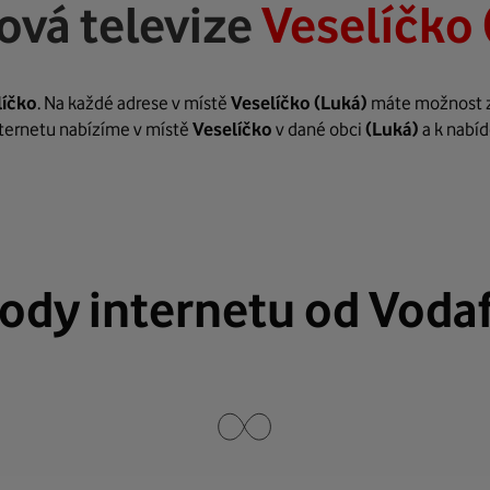
ová televize
Veselíčko 
líčko
. Na každé adrese v místě
Veselíčko
(Luká)
máte možnost zař
internetu nabízíme v místě
Veselíčko
v dané obci
(Luká)
a k nabíd
ody internetu od Voda