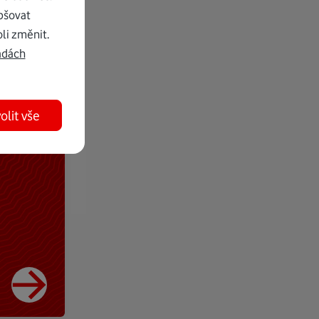
pšovat
li změnit.
adách
olit vše