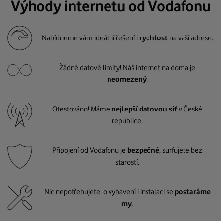
Výhody internetu od Vodafonu
Nabídneme vám ideální řešení i
rychlost
na vaší adrese.
Žádné datové limity! Náš internet na doma je
neomezený
.
Otestováno! Máme
nejlepší datovou síť
v České
republice.
Připojení od Vodafonu je
bezpečné
, surfujete bez
starostí.
Nic nepotřebujete, o vybavení i instalaci se
postaráme
my
.