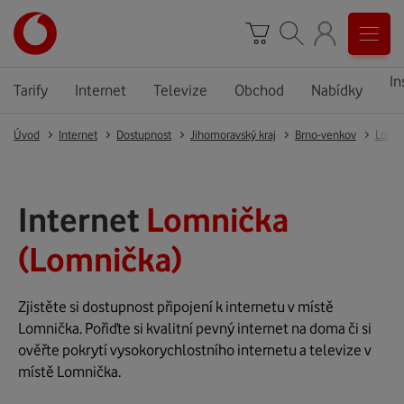
In
Tarify
Internet
Televize
Obchod
Nabídky
Úvod
Internet
Dostupnost
Jihomoravský kraj
Brno-venkov
Lomn
Internet
Lomnička
(Lomnička)
Zjistěte si dostupnost připojení k internetu v místě
Lomnička. Pořiďte si kvalitní pevný internet na doma či si
ověřte pokrytí vysokorychlostního internetu a televize v
místě Lomnička.