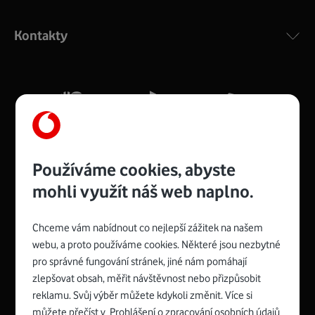
Výkonný bezdrátový modem s Wi-Fi standardem 802.11
ac a pokrytím ve dvou pásmech 2,4 i 5 GHz, který zajistí
Kontakty
silný signál pro celou domácnost. Kompaktní rozměry 21
x 16 x 4 cm, 4 Gigabitové LAN porty a rychlost až 500
Mb/s.
Více o COMPAL CH7465VF
Používáme cookies, abyste
mohli využít náš web naplno.
Chceme vám nabídnout co nejlepší zážitek na našem
Spojte se s Vodafonem
webu, a proto používáme cookies. Některé jsou nezbytné
pro správné fungování stránek, jiné nám pomáhají
Zyxel VMG8623-T50B
:
zlepšovat obsah, měřit návštěvnost nebo přizpůsobit
Rozměry modemu jsou 16 x 22 x 7,5 cm (včetně stojánku)
reklamu. Svůj výběr můžete kdykoli změnit. Více si
a nabízí 4 gigabitové LAN porty a bezdrátové připojení Wi-
můžete přečíst v
Prohlášení o zpracování osobních údajů