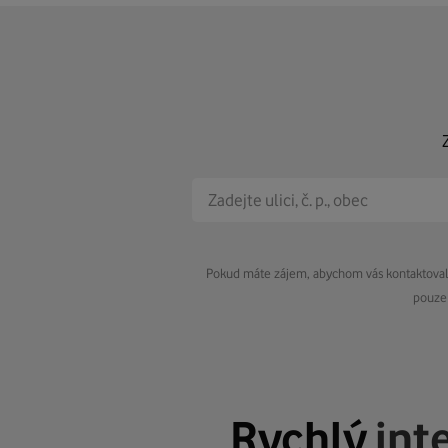
Pokud máte zájem, abychom vás kontaktovali 
pouze 
Rychlý
int