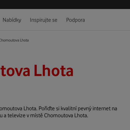
Nabídky
Inspirujte se
Podpora
Chomoutova Lhota
ova Lhota
homoutova Lhota. Pořiďte si kvalitní pevný internet na
tu a televize v místě Chomoutova Lhota.