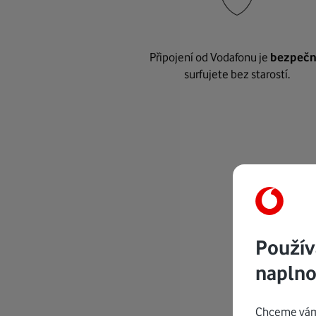
Připojení od Vodafonu je
bezpeč
surfujete bez starostí.
Použív
naplno
Chceme vám 