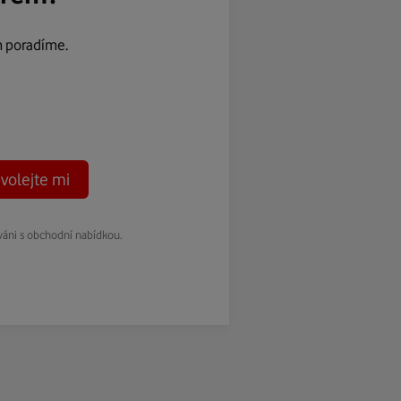
m poradíme.
volejte mi
váni s obchodní nabídkou.