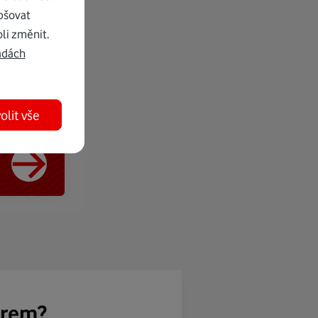
pšovat
li změnit.
adách
olit vše
ěrem?