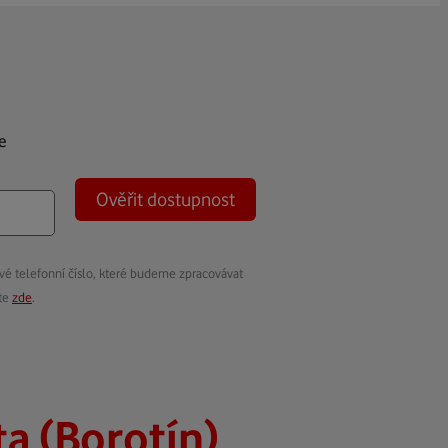
e
Ověřit dostupnost
vé telefonní číslo, které budeme zpracovávat
ete
zde
.
 (Borotín)