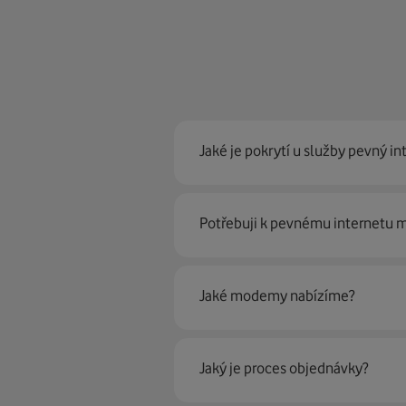
Jaké je pokrytí u služby pevný in
Pevný internet můžeme nabídn
Potřebuji k pevnému internetu
optické sítě. Díky tomu umíme na
Ano, potřebujete. Rádi vám ho 
Jaké modemy nabízíme?
Můžete samozřejmě využít i svůj
poradí naši proškolení prodejci 
Jaký je proces objednávky?