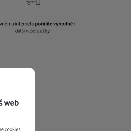
vnému internetu
pořídíte výhodně
i
další naše služby.
š web
e cookies.