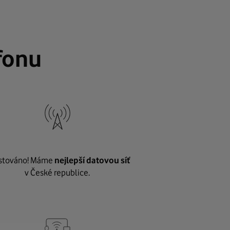
fonu
stováno! Máme
nejlepší datovou síť
v České republice.