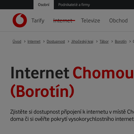
Osobní
Podnikatelé a firmy
Tarify
Internet
Televize
Obchod
Úvod
Internet
Dostupnost
Jihočeský kraj
Tábor
Borotín
Internet
Chomout
(Borotín)
Zjistěte si dostupnost připojení k internetu v místě C
doma či si ověřte pokrytí vysokorychlostního interne