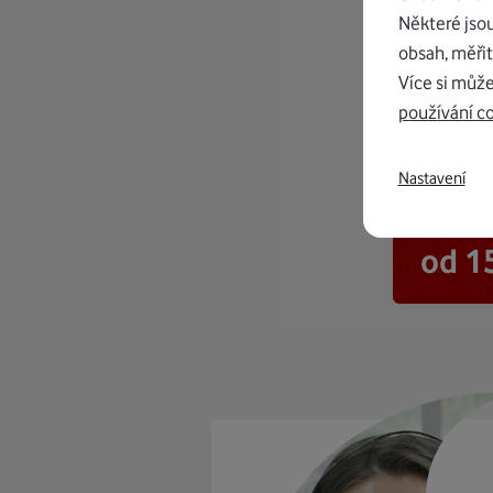
Některé jso
obsah, měřit
Více si může
používání c
Nastavení
K in
od 1