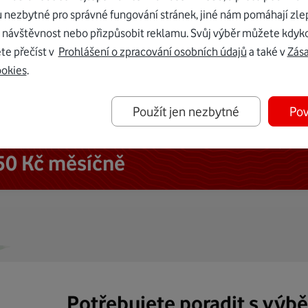
u nezbytné pro správné fungování stránek, jiné nám pomáhají zle
 návštěvnost nebo přizpůsobit reklamu. Svůj výběr můžete kdyko
te přečíst v
Prohlášení o zpracování osobních údajů
a také v
Zás
ookies
.
Použít jen nezbytné
Pov
ternetu vám dáme Vodafone TV již
50 Kč měsíčně
Potřebujete poradit s výb