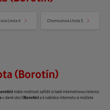
ova Lhota 4
Chomoutova Lhota 5
a (Borotín)
Borotín)
máte možnost zařídit si také internetovou televizi
a
v dané obci
(Borotín)
a k nabídce internetu si můžete