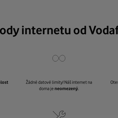
ody internetu od Voda
lost
Žádné datové limity! Náš internet na
Ote
doma je
neomezený
.