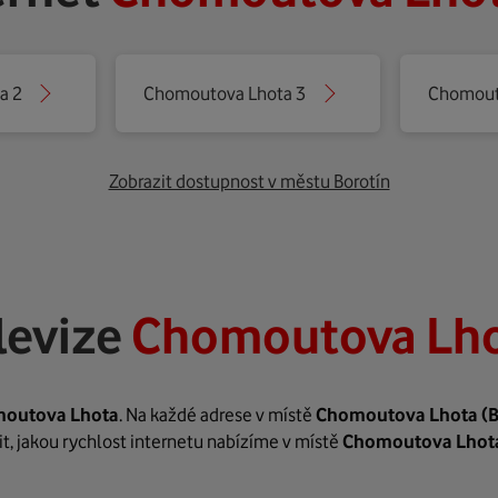
a 2
Chomoutova Lhota 3
Chomout
Zobrazit dostupnost v městu Borotín
levize
Chomoutova Lhot
outova Lhota
. Na každé adrese v místě
Chomoutova Lhota
(
it, jakou rychlost internetu nabízíme v místě
Chomoutova Lhot