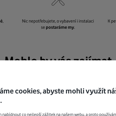
né
,
Nic nepotřebujete, o vybavení i instalaci
K pe
se
postaráme my
.
Mohlo by vás zajímat
áme cookies, abyste mohli využít ná
.
nabídnout co nejlepší zážitek na našem webu, a proto používám