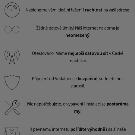
Nabídneme vám ideální řešení i
rychlost
na vaší adrese.
Žádné datové limity! Náš internet na doma je
neomezený
.
Otestováno! Máme
nejlepší datovou síť
v České
republice.
Připojení od Vodafonu je
bezpečné
, surfujete bez
starostí.
Nic nepotřebujete, o vybavení i instalaci se
postaráme
my
.
K pevnému internetu
pořídíte výhodně
i další naše