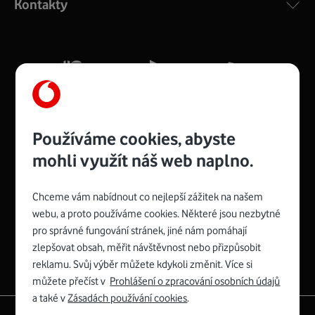
Kontakty
silný signál pro celou domácnost. Kompaktní rozměry 21
x 16 x 4 cm, 4 Gigabitové LAN porty a rychlost až 500
Mb/s.
Více o COMPAL CH7465VF
Používáme cookies, abyste
mohli využít náš web naplno.
Chceme vám nabídnout co nejlepší zážitek na našem
Spojte se s Vodafonem
webu, a proto používáme cookies. Některé jsou nezbytné
pro správné fungování stránek, jiné nám pomáhají
Zyxel VMG8623-T50B
:
zlepšovat obsah, měřit návštěvnost nebo přizpůsobit
Rozměry modemu jsou 16 x 22 x 7,5 cm (včetně stojánku)
reklamu. Svůj výběr můžete kdykoli změnit. Více si
a nabízí 4 gigabitové LAN porty a bezdrátové připojení Wi-
můžete přečíst v
Prohlášení o zpracování osobních údajů
Fi ve verzích 802.11 b/g/n/ac pro frekvenci 2,4 GHz a
a také v
Zásadách používání cookies
.
802.11 a/b/g/n/ac pro frekvenci 5 GHz s rychlostí až 866