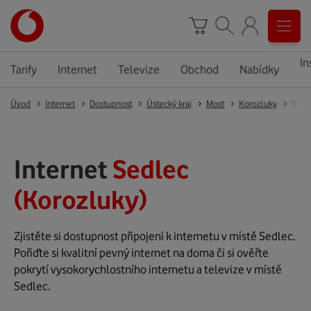
In
Tarify
Internet
Televize
Obchod
Nabídky
Úvod
Internet
Dostupnost
Ústecký kraj
Most
Korozluky
Sedl
Internet
Sedlec
(Korozluky)
Zjistěte si dostupnost připojení k internetu v místě Sedlec.
Pořiďte si kvalitní pevný internet na doma či si ověřte
pokrytí vysokorychlostního internetu a televize v místě
Sedlec.