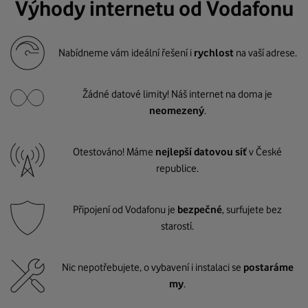
Výhody internetu od Vodafonu
Nabídneme vám ideální řešení i
rychlost
na vaší adrese.
Žádné datové limity! Náš internet na doma je
neomezený
.
Otestováno! Máme
nejlepší datovou síť
v České
republice.
Připojení od Vodafonu je
bezpečné
, surfujete bez
starostí.
Nic nepotřebujete, o vybavení i instalaci se
postaráme
my
.