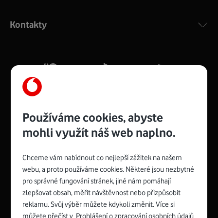
Výkonný bezdrátový modem s Wi-Fi standardem 802.11
ac a pokrytím ve dvou pásmech 2,4 i 5 GHz, který zajistí
Kontakty
silný signál pro celou domácnost. Kompaktní rozměry 21
x 16 x 4 cm, 4 Gigabitové LAN porty a rychlost až 500
Mb/s.
Více o COMPAL CH7465VF
Používáme cookies, abyste
mohli využít náš web naplno.
Chceme vám nabídnout co nejlepší zážitek na našem
Spojte se s Vodafonem
webu, a proto používáme cookies. Některé jsou nezbytné
pro správné fungování stránek, jiné nám pomáhají
Zyxel VMG8623-T50B
:
zlepšovat obsah, měřit návštěvnost nebo přizpůsobit
Rozměry modemu jsou 16 x 22 x 7,5 cm (včetně stojánku)
reklamu. Svůj výběr můžete kdykoli změnit. Více si
a nabízí 4 gigabitové LAN porty a bezdrátové připojení Wi-
můžete přečíst v
Prohlášení o zpracování osobních údajů